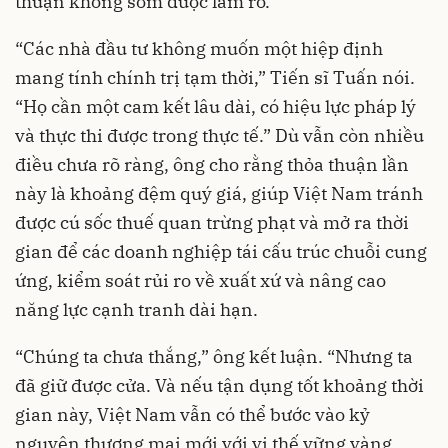
thuận không sớm được làm rõ.
“Các nhà đầu tư không muốn một hiệp định
mang tính chính trị tạm thời,” Tiến sĩ Tuấn nói.
“Họ cần một cam kết lâu dài, có hiệu lực pháp lý
và thực thi được trong thực tế.” Dù vẫn còn nhiều
điều chưa rõ ràng, ông cho rằng thỏa thuận lần
này là khoảng đệm quý giá, giúp Việt Nam tránh
được cú sốc thuế quan trừng phạt và mở ra thời
gian để các doanh nghiệp tái cấu trúc chuỗi cung
ứng, kiểm soát rủi ro về xuất xứ và nâng cao
năng lực cạnh tranh dài hạn.
“Chúng ta chưa thắng,” ông kết luận. “Nhưng ta
đã giữ được cửa. Và nếu tận dụng tốt khoảng thời
gian này, Việt Nam vẫn có thể bước vào kỷ
nguyên thương mại mới với vị thế vững vàng