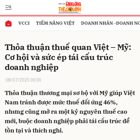
VCCI
TIỀM NĂNG VIỆT
DOANH NHÂN -DOANH N
Gửi bình luận
Thỏa thuận thuế quan Việt – Mỹ:
Cơ hội và sức ép tái cấu trúc
doanh nghiệp
08/07/2025 00:00
Thỏa thuận thương mại sơ bộ với Mỹ giúp Việt
Hủy
Gửi
Nam tránh được mức thuế đối ứng 46%,
nhưng cũng mở ra một kỷ nguyên thuế cao
mới, buộc doanh nghiệp phải tái cấu trúc để
tồn tại và thích nghi.