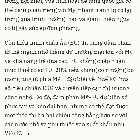
trong nội khối, vừa linh hoạt để từng quốc gia có
thể đàm phán riêng với Mỹ, nhằm tránh bị cô lập
trong quá trình thương thảo và giảm thiểu nguy
cơ bị gây sức ép đơn phương.
Còn Liên minh châu Âu (EU) thì đang đàm phán
từ thế mạnh nhờ thặng dư thương mại lớn với Mỹ
và khả năng trả đũa cao. EU không chấp nhận
mức thuế cơ sở 10–20% nếu không có nhượng bộ
tương ứng từ phía Mỹ – đặc biệt về thuế kỹ thuật
số, tiêu chuẩn ESG và quyền tiếp cận thị trường
công nghệ. Do đó, đàm phán Mỹ-EU dự kiến sẽ
phức tạp và kéo dài hơn, nhưng có thể đạt được
một thỏa thuận hai chiều công bằng hơn so với
các nước nhỏ và phụ thuộc vào xuất khẩu như
Việt Nam.