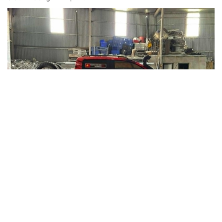
Chuyển cơ quan điều tra vụ gần 1 tấn thịt lợn
nghi nhiễm dịch tả lợn châu Phi tại Hưng
Yên
Gần 1 tấn thịt lợn và các sản phẩm từ lợn có dấu hiệu vi phạm