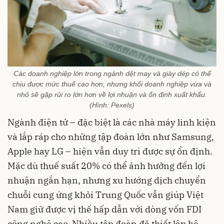
Các doanh nghiệp lớn trong ngành dệt may và giày dép có thể
chịu được mức thuế cao hơn, nhưng khối doanh nghiệp vừa và
nhỏ sẽ gặp rủi ro lớn hơn về lợi nhuận và ổn định xuất khẩu.
(Hình: Pexels)
Ngành điện tử – đặc biệt là các nhà máy linh kiện
và lắp ráp cho những tập đoàn lớn như Samsung,
Apple hay LG – hiện vẫn duy trì được sự ổn định.
Mặc dù thuế suất 20% có thể ảnh hưởng đến lợi
nhuận ngắn hạn, nhưng xu hướng dịch chuyển
chuỗi cung ứng khỏi Trung Quốc vẫn giúp Việt
Nam giữ được vị thế hấp dẫn với dòng vốn FDI
công nghệ cao. Nhiều tập đoàn đã thiết lập hệ