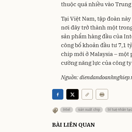
thuộc quá nhiều vào Trung
Tại Việt Nam, tập đoàn này
nơi đây trở thành một tron
sản phẩm hàng đầu của Inte
công bố khoản đầu tư 7,1 t
chip mới ở Malaysia – một
cường năng lực của công ty
Nguồn: diendandoanhnghiep.
Intel
sản xuất chip
trí tuệ nhân tạ
BÀI LIÊN QUAN