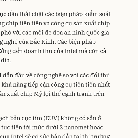
ục dần thắt chặt các biện pháp kiểm soát
ng chip tiên tiến và công cụ sản xuất chip
phó với các mối đe dọa an ninh quốc gia
g nghệ của Bắc Kinh. Các biện pháp
ưởng đến doanh thu của Intel mà còn cả
dia.
el dẫn đầu về công nghệ so với các đối thủ
khả năng tiếp cận công cụ tiên tiến nhất
ản xuất chip Mỹ lợi thế cạnh tranh trên
hạch bản cực tím (EUV) không có sẵn ở
p tục tiến tới mức dưới 2 nanomet hoặc
ủa Intel sẽ có sức hấp dẫn tại thị trường