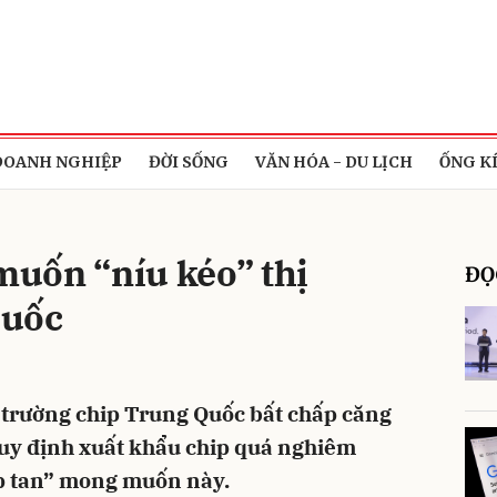
bình luận
DOANH NGHIỆP
ĐỜI SỐNG
VĂN HÓA - DU LỊCH
ỐNG K
 muốn “níu kéo” thị
ĐỌ
Quốc
Hủy
G
hị trường chip Trung Quốc bất chấp căng
quy định xuất khẩu chip quá nghiêm
ập tan” mong muốn này.