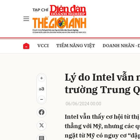
Gửi 
VCCI
TIỀM NĂNG VIỆT
DOANH NHÂN -
Lý do Intel vẫn
trường Trung 
06/06/2024 00:00
Intel vẫn thấy cơ hội từ t
thẳng với Mỹ, nhưng các 
ngặt từ Mỹ có nguy cơ “đ