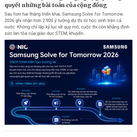
quyết những bài toán của cộng đồng
Sau hơn hai tháng triển khai, Samsung Solve for Tomorrow
2026 ghi nhận hơn 2.900 ý tưởng dự thi từ học sinh trên cả
nước. Không chỉ lập kỷ lục về quy mô, cuộc thi còn khẳng định
sức lan tỏa của giáo dục STEM, khuyến...