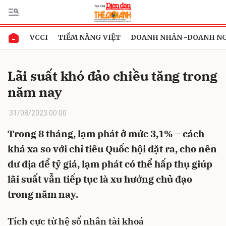
VCCI
TIỀM NĂNG VIỆT
DOANH NHÂN -DOANH N
Gửi bình luận
Lãi suất khó đảo chiều tăng trong
năm nay
31/08/2023 00:00
Trong 8 tháng, lạm phát ở mức 3,1% – cách
khá xa so với chỉ tiêu Quốc hội đặt ra, cho nên
Hủy
Gửi
dư địa để tỷ giá, lạm phát có thể hấp thụ giúp
lãi suất vẫn tiếp tục là xu hướng chủ đạo
trong năm nay.
Tích cực từ hệ số nhân tài khoá