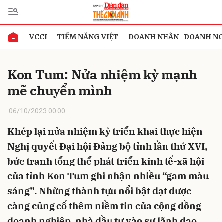
VCCI
TIỀM NĂNG VIỆT
DOANH NHÂN -DOANH N
Gửi bình luận
Kon Tum: Nửa nhiệm kỳ mạnh
mẽ chuyển mình
06/10/2023 00:00
Khép lại nửa nhiệm kỳ triển khai thực hiện
Nghị quyết Đại hội Đảng bộ tỉnh lần thứ XVI,
Hủy
Gửi
bức tranh tổng thể phát triển kinh tế-xã hội
của tỉnh Kon Tum ghi nhận nhiều “gam màu
sáng”. Những thành tựu nổi bật đạt được
càng củng cố thêm niềm tin của cộng đồng
doanh nghiệp, nhà đầu tư vào sự lãnh đạo,