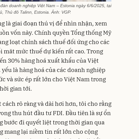
àn doanh nghiệp Việt Nam – Estonia ngày 6/6/2025, tại
ủ, Thủ đô Talinn, Estonia. Ảnh: VGP.
ng là giai đoạn thú vị để nhìn nhận, xem
nguồn vốn này. Chính quyền Tổng thống Mỹ
ng loạt chính sách thuế đối ứng cho các
i măt mức thuế dự kiến rất cao. Trong
đến 30% hàng hoá xuất khẩu của Việt
ủ yếu là hàng hoá của các doanh nghiệp
hức và sức ép rất lớn cho Việt Nam trong
ời gian tới.
 cách rõ ràng và dài hơi hơn, tôi cho rằng
rong thu hút đầu tư FDI. Đầu tiên là sự ổn
g bước đi quyết liệt trong thời gian qua
 mang lại niềm tin rất lớn cho cộng