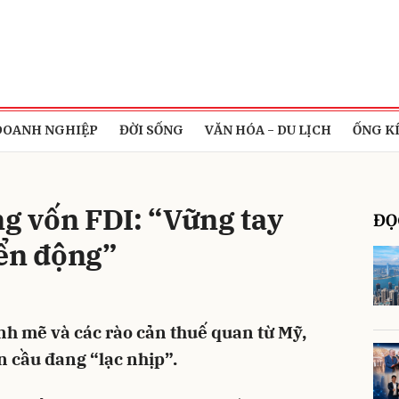
bình luận
DOANH NGHIỆP
ĐỜI SỐNG
VĂN HÓA - DU LỊCH
ỐNG K
ng vốn FDI: “Vững tay
ĐỌ
iển động”
Hủy
G
h mẽ và các rào cản thuế quan từ Mỹ,
 cầu đang “lạc nhịp”.