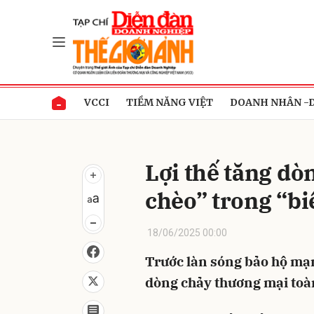
Gửi 
VCCI
TIỀM NĂNG VIỆT
DOANH NHÂN -
Lợi thế tăng dò
chèo” trong “b
18/06/2025 00:00
Trước làn sóng bảo hộ mạn
dòng chảy thương mại toàn