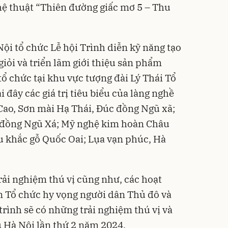
hệ thuật “Thiên đường giấc mơ 5 – Thu
ội tổ chức Lễ hội Trình diễn kỹ năng tạo
giỏi và triển lãm giới thiệu sản phẩm
tổ chức tại khu vực tượng đài Lý Thái Tổ
 đây các giá trị tiêu biểu của làng nghề
Cao, Sơn mài Hạ Thái, Đúc đồng Ngũ xã;
 đồng Ngũ Xá; Mỹ nghệ kim hoàn Châu
u khắc gỗ Quốc Oai; Lụa vạn phúc, Hà
rải nghiệm thú vị cũng như, các hoạt
n Tổ chức hy vọng người dân Thủ đô và
ình sẽ có những trải nghiệm thú vị và
u Hà Nội lần thứ 2 năm 2024.