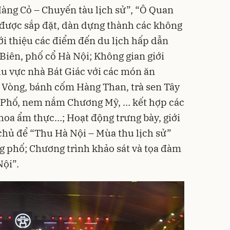
Hàng Cỏ – Chuyến tàu lịch sử”, “Ô Quan
được sắp đặt, dàn dựng thành các không
iới thiệu các điểm đến du lịch hấp dẫn
iên, phố cổ Hà Nội; Không gian giới
hu vực nhà Bát Giác với các món ăn
 Vòng, bánh cốm Hàng Than, trà sen Tây
ì Phố, nem nắm Chương Mỹ, … kết hợp các
hoa ẩm thực…; Hoạt động trưng bày, giới
chủ để “Thu Hà Nội – Mùa thu lịch sử”
g phố; Chương trình khảo sát và tọa đàm
ội”.