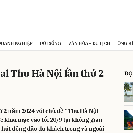
bình luận
DOANH NGHIỆP
ĐỜI SỐNG
VĂN HÓA - DU LỊCH
ỐNG K
al Thu Hà Nội lần thứ 2
ĐỌ
Hủy
G
hứ 2 năm 2024 với chủ đề “Thu Hà Nội –
c khai mạc vào tối 20/9 tại không gian
 hút đông đảo du khách trong và ngoài