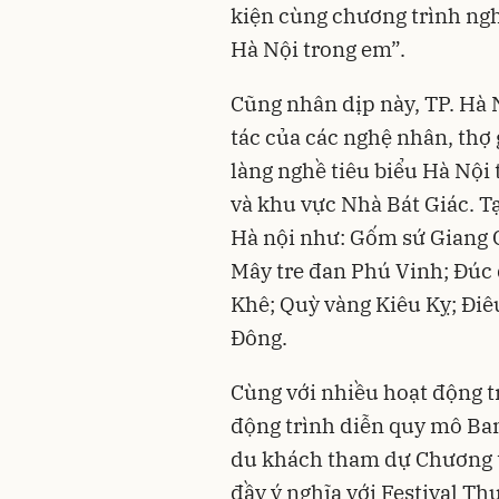
kiện cùng chương trình ng
Hà Nội trong em”.
Cũng nhân dịp này, TP. Hà N
tác của các nghệ nhân, thợ 
làng nghề tiêu biểu Hà Nội 
và khu vực Nhà Bát Giác. Tại
Hà nội như: Gốm sứ Giang 
Mây tre đan Phú Vinh; Đúc
Khê; Quỳ vàng Kiêu Kỵ; Điê
Đông.
Cùng với nhiều hoạt động t
động trình diễn quy mô Ba
du khách tham dự Chương tr
đầy ý nghĩa với Festival Th