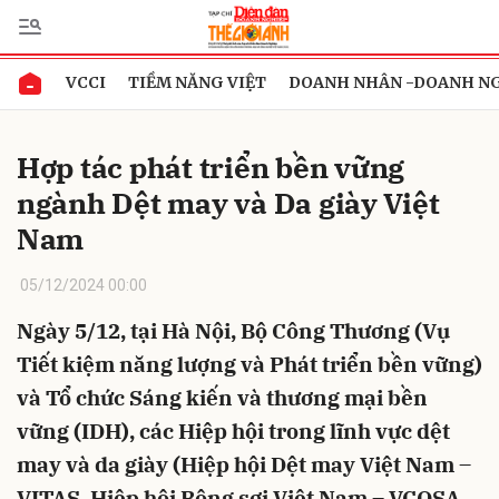
VCCI
TIỀM NĂNG VIỆT
DOANH NHÂN -DOANH N
Gửi bình luận
Hợp tác phát triển bền vững
ngành Dệt may và Da giày Việt
Nam
05/12/2024 00:00
Ngày 5/12, tại Hà Nội, Bộ Công Thương (Vụ
Hủy
Gửi
Tiết kiệm năng lượng và Phát triển bền vững)
và Tổ chức Sáng kiến và thương mại bền
vững (IDH), các Hiệp hội trong lĩnh vực dệt
may và da giày (Hiệp hội Dệt may Việt Nam –
VITAS, Hiệp hội Bông sợi Việt Nam – VCOSA