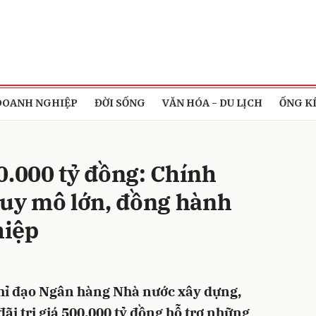
bình luận
DOANH NGHIỆP
ĐỜI SỐNG
VĂN HÓA - DU LỊCH
ỐNG K
0.000 tỷ đồng: Chính
quy mô lớn, đồng hành
hiệp
Hủy
G
hỉ đạo Ngân hàng Nhà nước xây dựng,
đãi trị giá 500.000 tỷ đồng hỗ trợ những