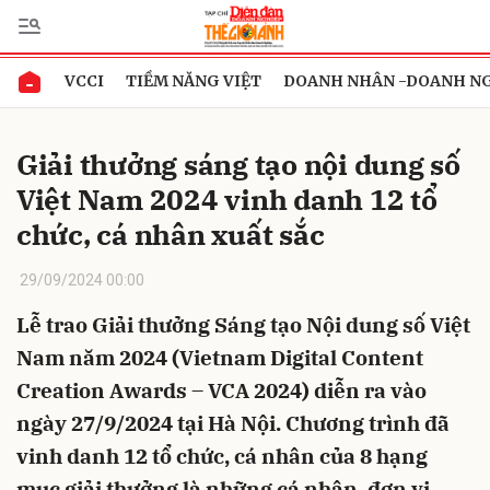
VCCI
TIỀM NĂNG VIỆT
DOANH NHÂN -DOANH N
Gửi bình luận
Giải thưởng sáng tạo nội dung số
Việt Nam 2024 vinh danh 12 tổ
chức, cá nhân xuất sắc
29/09/2024 00:00
Lễ trao Giải thưởng Sáng tạo Nội dung số Việt
Hủy
Gửi
Nam năm 2024 (Vietnam Digital Content
Creation Awards – VCA 2024) diễn ra vào
ngày 27/9/2024 tại Hà Nội. Chương trình đã
vinh danh 12 tổ chức, cá nhân của 8 hạng
mục giải thưởng là những cá nhân, đơn vị