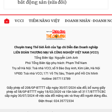
bất động sản (sửa đổi)
VCCI
TIỀM NĂNG VIỆT
DOANH NHÂN -DOANH N
Chuyên trang Thế Giới Ảnh của Tạp chí Diễn đàn Doanh nghiệp
LIÊN ĐOÀN THƯƠNG MẠI VÀ CÔNG NGHIỆP VIỆT NAM (VCCI)
Tổng Biên tập: Nguyễn Linh Anh
Phó Tổng Biên tập phụ trách: Phạm Thế Nam
Trụ sở Hà Nội: Toà nhà VCCI, số 9 Đào Duy Anh, Kim Liên, Hà Nội
VPĐD: Toà nhà VCCI, 171 Võ Thị Sáu, Thành phố Hồ Chí Minh
Hotline: 0977113789
Giấy phép số 208/GP-BTTTT cấp ngày 30/07/2024 sửa đổi, bổ sung giấy
phép số 58/GP-BTTTT ngày 18/02/2020 và Văn bản số 3117/BTTTT-CBC
cấp ngày 30/07/2024 về việc sửa đổi măng séc và thay đổi người đứng đầu.
Điện thoại: 024.35772334