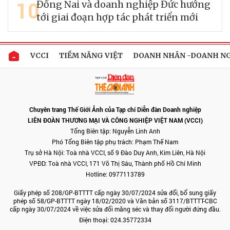
10
Đồng Nai và doanh nghiệp Đức hướng
tới giai đoạn hợp tác phát triển mới
VCCI
TIỀM NĂNG VIỆT
DOANH NHÂN -DOANH N
Chuyên trang Thế Giới Ảnh của Tạp chí Diễn đàn Doanh nghiệp
LIÊN ĐOÀN THƯƠNG MẠI VÀ CÔNG NGHIỆP VIỆT NAM (VCCI)
Tổng Biên tập: Nguyễn Linh Anh
Phó Tổng Biên tập phụ trách: Phạm Thế Nam
Trụ sở Hà Nội: Toà nhà VCCI, số 9 Đào Duy Anh, Kim Liên, Hà Nội
VPĐD: Toà nhà VCCI, 171 Võ Thị Sáu, Thành phố Hồ Chí Minh
Hotline: 0977113789
Giấy phép số 208/GP-BTTTT cấp ngày 30/07/2024 sửa đổi, bổ sung giấy
phép số 58/GP-BTTTT ngày 18/02/2020 và Văn bản số 3117/BTTTT-CBC
cấp ngày 30/07/2024 về việc sửa đổi măng séc và thay đổi người đứng đầu.
Điện thoại: 024.35772334