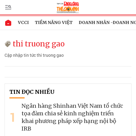
VCCI
TIỀM NĂNG VIỆT
DOANH NHÂN -DOANH N
thi truong gao
Cập nhập tin tức thi truong gao
TIN ĐỌC NHIỀU
Ngân hàng Shinhan Việt Nam tổ chức
1
tọa đàm chia sẻ kinh nghiệm triển
khai phương pháp xếp hạng nội bộ
IRB