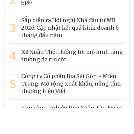
biển
Sắp diễn ra Hội nghị Nhà đầu tư MB
3
2026: Cập nhật kết quả kinh doanh 6
tháng đầu năm
4
Xã Xuân Thọ: Hướng tới mô hình tăng
trưởng đa trụ cột
Công ty Cổ phần Bia Sài Gòn - Miền
5
Trung: Mở rộng xuất khẩu, nâng tầm
thương hiệu Việt
Khu công nghiệp Hòa Xuân Tây: Điểm
6
đến chiến lược kiến tạo hệ sinh thái
công nghiệp hiện đại