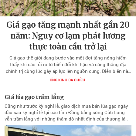
Giá gạo tăng mạnh nhất gần 20
năm: Nguy cơ lạm phát lương
thực toàn cầu trở lại
Giá gạo thế giới đang bước vào một đợt tăng nóng hiếm
thấy khi các rủi ro từ biến đổi khí hậu và căng thẳng địa
chính trị cùng lúc gây áp lực lên nguồn cung. Diễn biến này
làm dấy lên lo ngại về một làn sóng lạm phát lương thực
ỐNG KÍNH ĐA CHIỀU
mới, trong bối cảnh gạo vẫn là nguồn lương thực thiết yếu
của hơn một nửa dân số toàn cầu.
Giá lúa gạo trầm lắng
Cũng như trước kỳ nghỉ lễ, giao dịch mua bán lúa gạo ngày
đầu sau kỳ nghỉ lễ tại các tỉnh Đồng bằng sông Cửu Long
vẫn trầm lắng với những thăm dò nhất định của thương lái.