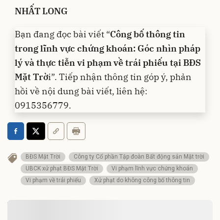
NHẤT LONG
Bạn đang đọc bài viết “
Công bố thông tin
trong lĩnh vực chứng khoán: Góc nhìn pháp
lý và thực tiễn vi phạm về trái phiếu tại BĐS
Mặt Trờ
i”. Tiếp nhận thông tin góp ý, phản
hồi về nội dung bài viết, liên hệ:
0915356779.
BĐS Mặt Trời
Công ty Cổ phần Tập đoàn Bất động sản Mặt trời
UBCK xử phạt BĐS Mặt Trời
Vi phạm lĩnh vực chứng khoán
Vi phạm về trái phiếu
Xử phạt do không công bố thông tin
BÀI LIÊN QUAN