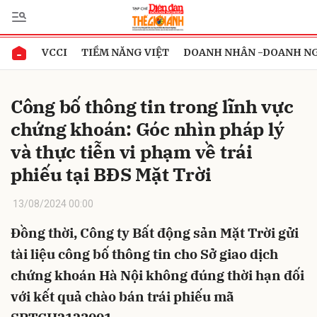
VCCI
TIỀM NĂNG VIỆT
DOANH NHÂN -DOANH N
Gửi bình luận
Công bố thông tin trong lĩnh vực
chứng khoán: Góc nhìn pháp lý
và thực tiễn vi phạm về trái
phiếu tại BĐS Mặt Trời
13/08/2024 00:00
Hủy
Gửi
Đồng thời, Công ty Bất động sản Mặt Trời gửi
tài liệu công bố thông tin cho Sở giao dịch
chứng khoán Hà Nội không đúng thời hạn đối
với kết quả chào bán trái phiếu mã