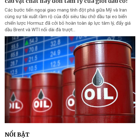
cầu vật chất hay đòn tâm lý của giới đầu cơ?
Các bước tiến ngoại giao mang tính đột phá giữa Mỹ và Iran
cùng sự tái xuất rầm rộ của đội siêu tàu chở dầu tại eo biển
chiến lược Hormuz đã cởi bỏ hoàn toàn áp lực tâm lý, đẩy giá
dầu Brent và WTI nối dài đà trượt...
NỔI BẬT