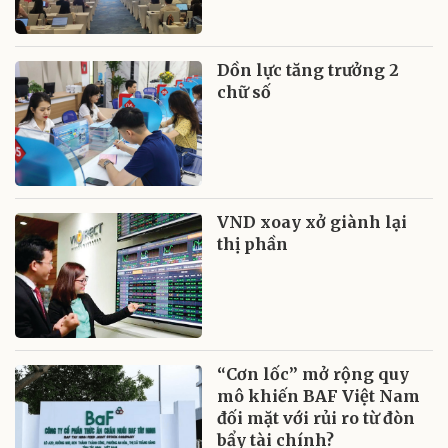
Dồn lực tăng trưởng 2
chữ số
VND xoay xở giành lại
thị phần
“Cơn lốc” mở rộng quy
mô khiến BAF Việt Nam
đối mặt với rủi ro từ đòn
bẩy tài chính?