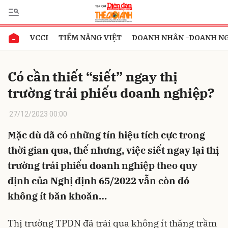
VCCI
TIỀM NĂNG VIỆT
DOANH NHÂN -DOANH N
Gửi bình luận
Có cần thiết “siết” ngay thị
trường trái phiếu doanh nghiệp?
27/12/2023 00:00
Mặc dù đã có những tín hiệu tích cực trong
thời gian qua, thế nhưng, việc siết ngay lại thị
Hủy
Gửi
trường trái phiếu doanh nghiệp theo quy
định của Nghị định 65/2022 vẫn còn đó
không ít băn khoăn…
Thị trường TPDN đã trải qua không ít thăng trầm