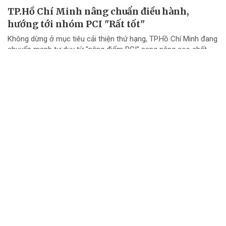
TP.Hồ Chí Minh nâng chuẩn điều hành,
hướng tới nhóm PCI "Rất tốt"
Không dừng ở mục tiêu cải thiện thứ hạng, TP.Hồ Chí Minh đang
chuyển mạnh tư duy từ "nâng điểm PCI" sang nâng cao chất
lượng điều hành và chất lượng phục vụ doanh nghiệp.