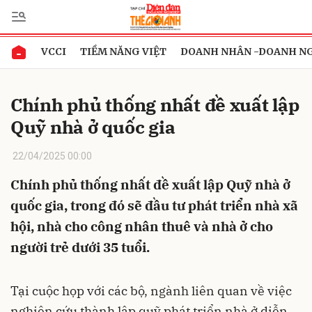
VCCI
TIỀM NĂNG VIỆT
DOANH NHÂN -DOANH N
Gửi bình luận
Chính phủ thống nhất đề xuất lập
Quỹ nhà ở quốc gia
22/04/2025 00:00
Chính phủ thống nhất đề xuất lập Quỹ nhà ở
quốc gia, trong đó sẽ đầu tư phát triển nhà xã
Hủy
Gửi
hội, nhà cho công nhân thuê và nhà ở cho
người trẻ dưới 35 tuổi.
Tại cuộc họp với các bộ, ngành liên quan về việc
nghiên cứu thành lập quỹ phát triển nhà ở diễn