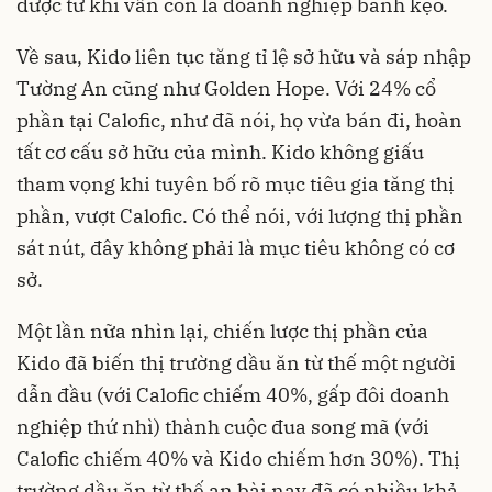
được từ khi vẫn còn là doanh nghiệp bánh kẹo.
Về sau, Kido liên tục tăng tỉ lệ sở hữu và sáp nhập
Tường An cũng như Golden Hope. Với 24% cổ
phần tại Calofic, như đã nói, họ vừa bán đi, hoàn
tất cơ cấu sở hữu của mình. Kido không giấu
tham vọng khi tuyên bố rõ mục tiêu gia tăng thị
phần, vượt Calofic. Có thể nói, với lượng thị phần
sát nút, đây không phải là mục tiêu không có cơ
sở.
Một lần nữa nhìn lại, chiến lược thị phần của
Kido đã biến thị trường dầu ăn từ thế một người
dẫn đầu (với Calofic chiếm 40%, gấp đôi doanh
nghiệp thứ nhì) thành cuộc đua song mã (với
Calofic chiếm 40% và Kido chiếm hơn 30%). Thị
trường dầu ăn từ thế an bài nay đã có nhiều khả