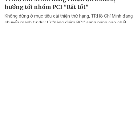
hướng tới nhóm PCI "Rất tốt"
Không dừng ở mục tiêu cải thiện thứ hạng, TP.Hồ Chí Minh đang
chuyển mạnh tư duy từ "nâng điểm PCI" sang nâng cao chất
lượng điều hành và chất lượng phục vụ doanh nghiệp.
Đội đua TTC Dobinsons Wolver trước thử