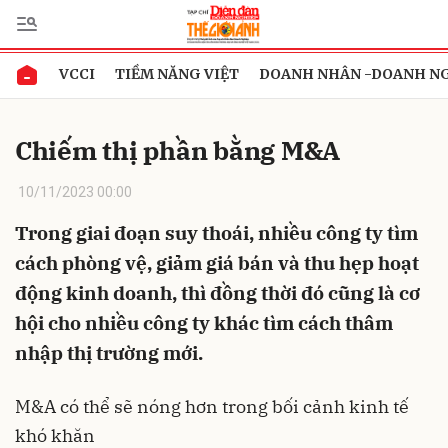
VCCI
TIỀM NĂNG VIỆT
DOANH NHÂN -DOANH N
Gửi bình luận
Chiếm thị phần bằng M&A
10/11/2023 00:00
Trong giai đoạn suy thoái, nhiều công ty tìm
cách phòng vệ, giảm giá bán và thu hẹp hoạt
động kinh doanh, thì đồng thời đó cũng là cơ
Hủy
Gửi
hội cho nhiều công ty khác tìm cách thâm
nhập thị trường mới.
M&A có thể sẽ nóng hơn trong bối cảnh kinh tế
khó khăn