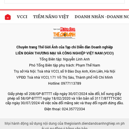
VCCI
TIỀM NĂNG VIỆT
DOANH NHÂN -DOANH N
Chuyên trang Thế Giới Ảnh của Tạp chí Diễn đàn Doanh nghiệp
LIÊN ĐOÀN THƯƠNG MẠI VÀ CÔNG NGHIỆP VIỆT NAM (VCCI)
Tổng Biên tập: Nguyễn Linh Anh
Phó Tổng Biên tập phụ trách: Phạm Thế Nam
Trụ sở Hà Nội: Toà nhà VCCI, số 9 Đào Duy Anh, Kim Liên, Hà Nội
VPĐD: Toà nhà VCCI, 171 Võ Thị Sáu, Thành phố Hồ Chí Minh
Hotline: 0977113789
Giấy phép số 208/GP-BTTTT cấp ngày 30/07/2024 sửa đổi, bổ sung giấy
phép số 58/GP-BTTTT ngày 18/02/2020 và Văn bản số 3117/BTTTT-CBC
cấp ngày 30/07/2024 về việc sửa đổi măng séc và thay đổi người đứng đầu.
Điện thoại: 024.35772334
Mọi hành động sử dụng nội dung của thegioianh.diendandoanhnghiep.vn ph
ải có sự đồng ý bằng văn bản