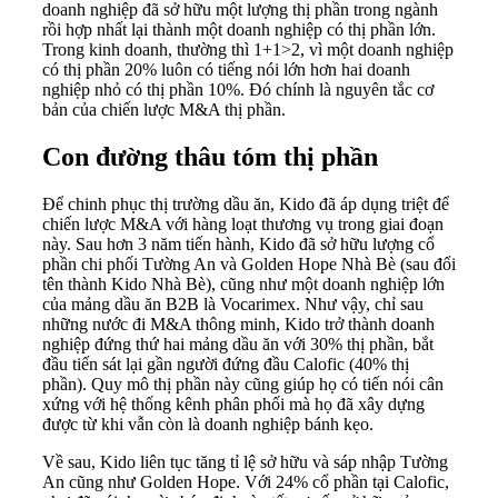
doanh nghiệp đã sở hữu một lượng thị phần trong ngành
rồi hợp nhất lại thành một doanh nghiệp có thị phần lớn.
Trong kinh doanh, thường thì 1+1>2, vì một doanh nghiệp
có thị phần 20% luôn có tiếng nói lớn hơn hai doanh
nghiệp nhỏ có thị phần 10%. Đó chính là nguyên tắc cơ
bản của chiến lược M&A thị phần.
Con đường thâu tóm thị phần
Để chinh phục thị trường dầu ăn, Kido đã áp dụng triệt để
chiến lược M&A với hàng loạt thương vụ trong giai đoạn
này. Sau hơn 3 năm tiến hành, Kido đã sở hữu lượng cổ
phần chi phối Tường An và Golden Hope Nhà Bè (sau đổi
tên thành Kido Nhà Bè), cũng như một doanh nghiệp lớn
của mảng dầu ăn B2B là Vocarimex. Như vậy, chỉ sau
những nước đi M&A thông minh, Kido trở thành doanh
nghiệp đứng thứ hai mảng dầu ăn với 30% thị phần, bắt
đầu tiến sát lại gần người đứng đầu Calofic (40% thị
phần). Quy mô thị phần này cũng giúp họ có tiến nói cân
xứng với hệ thống kênh phân phối mà họ đã xây dựng
được từ khi vẫn còn là doanh nghiệp bánh kẹo.
Về sau, Kido liên tục tăng tỉ lệ sở hữu và sáp nhập Tường
An cũng như Golden Hope. Với 24% cổ phần tại Calofic,