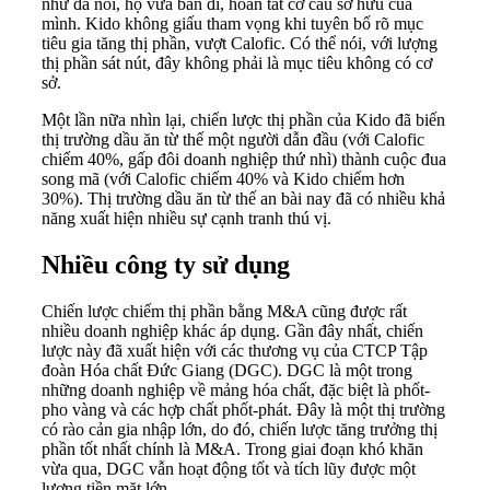
như đã nói, họ vừa bán đi, hoàn tất cơ cấu sở hữu của
mình. Kido không giấu tham vọng khi tuyên bố rõ mục
tiêu gia tăng thị phần, vượt Calofic. Có thể nói, với lượng
thị phần sát nút, đây không phải là mục tiêu không có cơ
sở.
Một lần nữa nhìn lại, chiến lược thị phần của Kido đã biến
thị trường dầu ăn từ thế một người dẫn đầu (với Calofic
chiếm 40%, gấp đôi doanh nghiệp thứ nhì) thành cuộc đua
song mã (với Calofic chiếm 40% và Kido chiếm hơn
30%). Thị trường dầu ăn từ thế an bài nay đã có nhiều khả
năng xuất hiện nhiều sự cạnh tranh thú vị.
Nhiều công ty sử dụng
Chiến lược chiếm thị phần bằng M&A cũng được rất
nhiều doanh nghiệp khác áp dụng. Gần đây nhất, chiến
lược này đã xuất hiện với các thương vụ của CTCP Tập
đoàn Hóa chất Đức Giang (DGC). DGC là một trong
những doanh nghiệp về mảng hóa chất, đặc biệt là phốt-
pho vàng và các hợp chất phốt-phát. Đây là một thị trường
có rào cản gia nhập lớn, do đó, chiến lược tăng trưởng thị
phần tốt nhất chính là M&A. Trong giai đoạn khó khăn
vừa qua, DGC vẫn hoạt động tốt và tích lũy được một
lượng tiền mặt lớn.