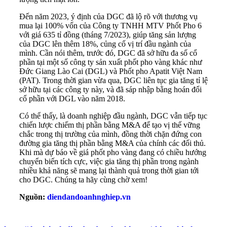
Đến năm 2023, ý định của DGC đã lộ rõ với thương vụ
mua lại 100% vốn của Công ty TNHH MTV Phốt Pho 6
với giá 635 tỉ đồng (tháng 7/2023), giúp tăng sản lượng
của DGC lên thêm 18%, củng cố vị trí đầu ngành của
mình. Cần nói thêm, trước đó, DGC đã sở hữu đa số cổ
phần tại một số công ty sản xuất phốt pho vàng khác như
Đức Giang Lào Cai (DGL) và Phốt pho Apatit Việt Nam
(PAT). Trong thời gian vừa qua, DGC liên tục gia tăng tỉ lệ
sở hữu tại các công ty này, và đã sáp nhập bằng hoán đổi
cổ phần với DGL vào năm 2018.
Có thể thấy, là doanh nghiệp đầu ngành, DGC vẫn tiếp tục
chiến lược chiếm thị phần bằng M&A để tạo vị thế vững
chắc trong thị trường của mình, đồng thời chặn đứng con
đường gia tăng thị phần bằng M&A của chính các đối thủ.
Khi mà dự báo về giá phốt pho vàng đang có chiều hướng
chuyển biến tích cực, việc gia tăng thị phần trong ngành
nhiều khả năng sẽ mang lại thành quả trong thời gian tới
cho DGC. Chúng ta hãy cùng chờ xem!
Nguồn:
diendandoanhnghiep.vn