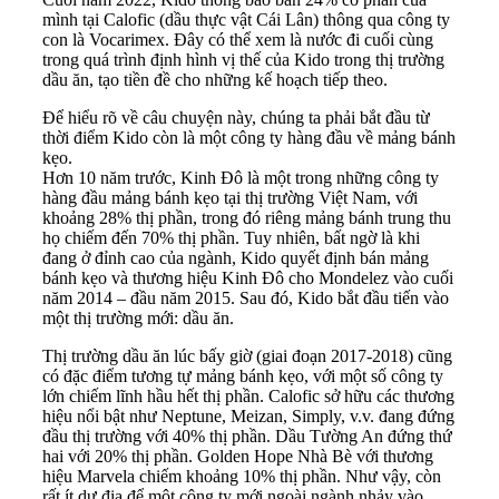
mình tại Calofic (dầu thực vật Cái Lân) thông qua công ty
con là Vocarimex. Đây có thể xem là nước đi cuối cùng
trong quá trình định hình vị thế của Kido trong thị trường
dầu ăn, tạo tiền đề cho những kế hoạch tiếp theo.
Để hiểu rõ về câu chuyện này, chúng ta phải bắt đầu từ
thời điểm Kido còn là một công ty hàng đầu về mảng bánh
kẹo.
Hơn 10 năm trước, Kinh Đô là một trong những công ty
hàng đầu mảng bánh kẹo tại thị trường Việt Nam, với
khoảng 28% thị phần, trong đó riêng mảng bánh trung thu
họ chiếm đến 70% thị phần. Tuy nhiên, bất ngờ là khi
đang ở đỉnh cao của ngành, Kido quyết định bán mảng
bánh kẹo và thương hiệu Kinh Đô cho Mondelez vào cuối
năm 2014 – đầu năm 2015. Sau đó, Kido bắt đầu tiến vào
một thị trường mới: dầu ăn.
Thị trường dầu ăn lúc bấy giờ (giai đoạn 2017-2018) cũng
có đặc điểm tương tự mảng bánh kẹo, với một số công ty
lớn chiếm lĩnh hầu hết thị phần. Calofic sở hữu các thương
hiệu nổi bật như Neptune, Meizan, Simply, v.v. đang đứng
đầu thị trường với 40% thị phần. Dầu Tường An đứng thứ
hai với 20% thị phần. Golden Hope Nhà Bè với thương
hiệu Marvela chiếm khoảng 10% thị phần. Như vậy, còn
rất ít dư địa để một công ty mới ngoài ngành nhảy vào