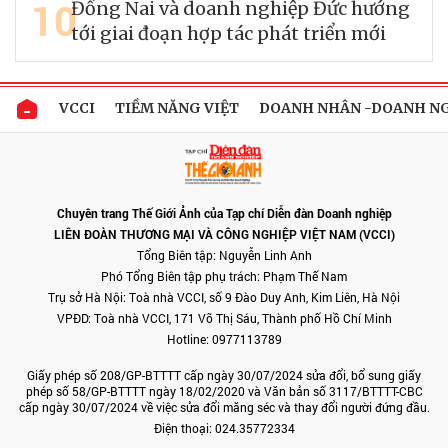
10
Đồng Nai và doanh nghiệp Đức hướng
tới giai đoạn hợp tác phát triển mới
VCCI
TIỀM NĂNG VIỆT
DOANH NHÂN -DOANH N
Chuyên trang Thế Giới Ảnh của Tạp chí Diễn đàn Doanh nghiệp
LIÊN ĐOÀN THƯƠNG MẠI VÀ CÔNG NGHIỆP VIỆT NAM (VCCI)
Tổng Biên tập: Nguyễn Linh Anh
Phó Tổng Biên tập phụ trách: Phạm Thế Nam
Trụ sở Hà Nội: Toà nhà VCCI, số 9 Đào Duy Anh, Kim Liên, Hà Nội
VPĐD: Toà nhà VCCI, 171 Võ Thị Sáu, Thành phố Hồ Chí Minh
Hotline: 0977113789
Giấy phép số 208/GP-BTTTT cấp ngày 30/07/2024 sửa đổi, bổ sung giấy
phép số 58/GP-BTTTT ngày 18/02/2020 và Văn bản số 3117/BTTTT-CBC
cấp ngày 30/07/2024 về việc sửa đổi măng séc và thay đổi người đứng đầu.
Điện thoại: 024.35772334