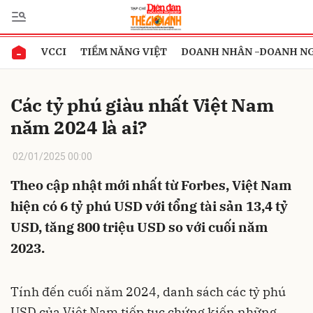
VCCI
TIỀM NĂNG VIỆT
DOANH NHÂN -DOANH N
Gửi bình luận
Các tỷ phú giàu nhất Việt Nam
năm 2024 là ai?
02/01/2025 00:00
Theo cập nhật mới nhất từ Forbes, Việt Nam
hiện có 6 tỷ phú USD với tổng tài sản 13,4 tỷ
Hủy
Gửi
USD, tăng 800 triệu USD so với cuối năm
2023.
Tính đến cuối năm 2024, danh sách các tỷ phú
USD của Việt Nam tiếp tục chứng kiến những