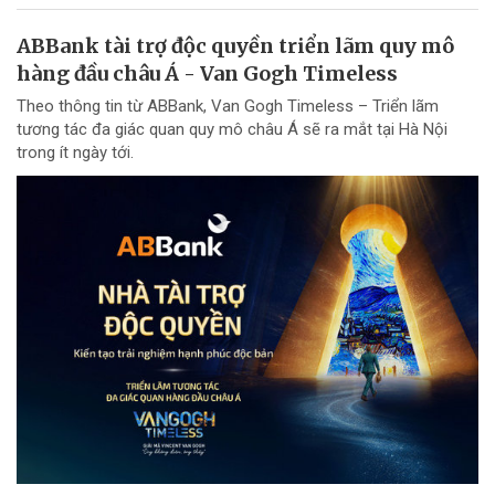
ABBank tài trợ độc quyền triển lãm quy mô
hàng đầu châu Á - Van Gogh Timeless
Theo thông tin từ ABBank, Van Gogh Timeless – Triển lãm
tương tác đa giác quan quy mô châu Á sẽ ra mắt tại Hà Nội
trong ít ngày tới.