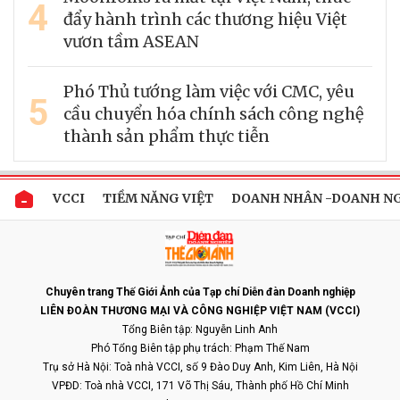
4
đẩy hành trình các thương hiệu Việt
vươn tầm ASEAN
Phó Thủ tướng làm việc với CMC, yêu
5
cầu chuyển hóa chính sách công nghệ
thành sản phẩm thực tiễn
VCCI
TIỀM NĂNG VIỆT
DOANH NHÂN -DOANH N
Chuyên trang Thế Giới Ảnh của Tạp chí Diễn đàn Doanh nghiệp
LIÊN ĐOÀN THƯƠNG MẠI VÀ CÔNG NGHIỆP VIỆT NAM (VCCI)
Tổng Biên tập: Nguyễn Linh Anh
Phó Tổng Biên tập phụ trách: Phạm Thế Nam
Trụ sở Hà Nội: Toà nhà VCCI, số 9 Đào Duy Anh, Kim Liên, Hà Nội
VPĐD: Toà nhà VCCI, 171 Võ Thị Sáu, Thành phố Hồ Chí Minh