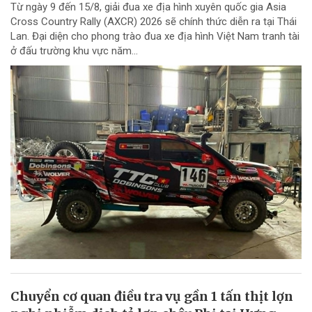
Từ ngày 9 đến 15/8, giải đua xe địa hình xuyên quốc gia Asia
Cross Country Rally (AXCR) 2026 sẽ chính thức diễn ra tại Thái
Lan. Đại diện cho phong trào đua xe địa hình Việt Nam tranh tài
ở đấu trường khu vực năm...
Chuyển cơ quan điều tra vụ gần 1 tấn thịt lợn