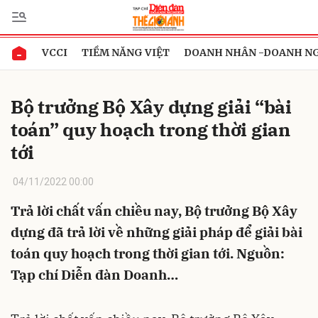
VCCI
TIỀM NĂNG VIỆT
DOANH NHÂN -DOANH N
Gửi bình luận
Bộ trưởng Bộ Xây dựng giải “bài
toán” quy hoạch trong thời gian
tới
04/11/2022 00:00
Trả lời chất vấn chiều nay, Bộ trưởng Bộ Xây
Hủy
Gửi
dựng đã trả lời về những giải pháp để giải bài
toán quy hoạch trong thời gian tới. Nguồn:
Tạp chí Diễn đàn Doanh…