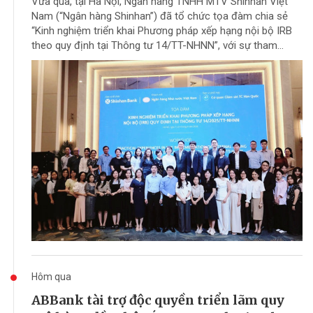
Vừa qua, tại Hà Nội, Ngân hàng TNHH MTV Shinhan Việt
Nam (“Ngân hàng Shinhan”) đã tổ chức tọa đàm chia sẻ
“Kinh nghiệm triển khai Phương pháp xếp hạng nội bộ IRB
theo quy định tại Thông tư 14/TT-NHNN”, với sự tham...
Hôm qua
ABBank tài trợ độc quyền triển lãm quy