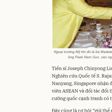
Ngoại trưởng Mỹ khi đó là bà Madelein
ông Paek Nam-Sun, vào ngà
Tiến sĩ Joseph Chinyong Li
Nghiên cứu Quốc tế S. Raja
Nanyang, Singapore nhận đ
viên ASEAN và đối tác đối t
cường quốc cạnh tranh có t
Đây cũng là cơ hội “giữ thể