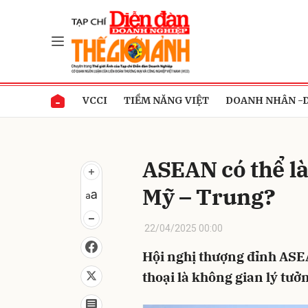
Gửi 
VCCI
TIỀM NĂNG VIỆT
DOANH NHÂN -
ASEAN có thể là
Mỹ – Trung?
22/04/2025 00:00
Hội nghị thượng đỉnh ASEA
thoại là không gian lý tư