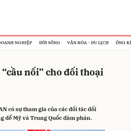
bình luận
DOANH NGHIỆP
ĐỜI SỐNG
VĂN HÓA - DU LỊCH
ỐNG K
 “cầu nối” cho đối thoại
Hủy
G
N có sự tham gia của các đối tác đối
ởng để Mỹ và Trung Quốc đàm phán.