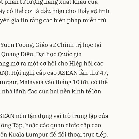
t phần tư lượng hàng xuất khẩu của
 có thể coi là dấu hiệu cho thấy sự linh
ên gia tin rằng các biện pháp miễn trừ
Yuen Foong, Giáo sư Chính trị học tại
 Quang Diệu, Đại học Quốc gia
đang mở ra một cơ hội cho Hiệp hội các
N). Hội nghị cấp cao ASEAN lần thứ 47,
umpur, Malaysia vào tháng 10 tới, có thể
 nhà lãnh đạo của hai nền kinh tế lớn
SEAN nên tận dụng vai trò trung lập của
ông Tập, hoặc các quan chức cấp cao
ến Kuala Lumpur để đối thoại trực tiếp.