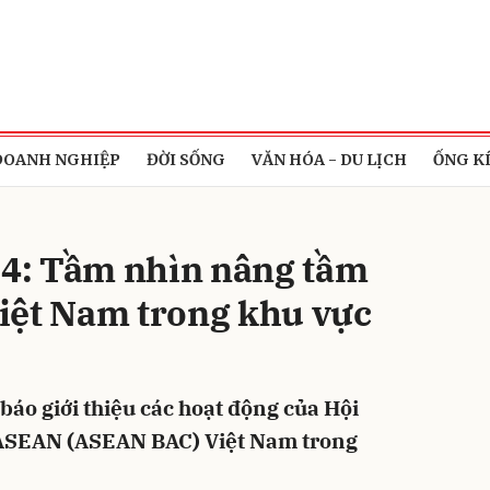
bình luận
DOANH NGHIỆP
ĐỜI SỐNG
VĂN HÓA - DU LỊCH
ỐNG K
4: Tầm nhìn nâng tầm
iệt Nam trong khu vực
Hủy
G
báo giới thiệu các hoạt động của Hội
ASEAN (ASEAN BAC) Việt Nam trong