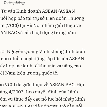
Trường Đặng)
g Tư vấn Kinh doanh ASEAN (ASEAN
uổi họp báo tại trụ sở Liên đoàn Thương
m (VCCI) tại Hà Nội nhằm giới thiệu về
EAN BAC và các hoạt động trong năm
 VCCI Nguyễn Quang Vinh khẳng định buổi
u cho nhiều hoạt động sắp tới của ASEAN
y hợp tác kinh tế khu vực và nâng cao
iệt Nam trên trường quốc tế.
ạo VCCI đã giới thiệu về ASEAN BAC, Hội
háng 4/2003 theo quyết định của Lãnh
ệm vụ thúc đẩy các nỗ lực hội nhập kinh
 nay, ASEAN BAC đã đóng vai trò cầu nối