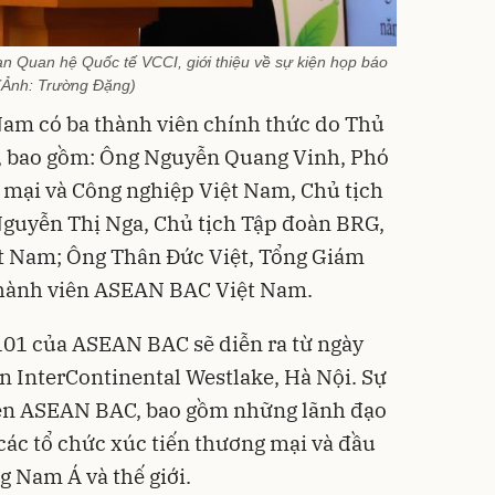
 Quan hệ Quốc tế VCCI, giới thiệu về sự kiện họp báo
(Ảnh: Trường Đặng)
Nam có ba thành viên chính thức do Thủ
, bao gồm: Ông Nguyễn Quang Vinh, Phó
 mại và Công nghiệp Việt Nam, Chủ tịch
guyễn Thị Nga, Chủ tịch Tập đoàn BRG,
t Nam; Ông Thân Đức Việt, Tổng Giám
thành viên ASEAN BAC Việt Nam.
101 của ASEAN BAC sẽ diễn ra từ ngày
n InterContinental Westlake, Hà Nội. Sự
viên ASEAN BAC, bao gồm những lãnh đạo
ác tổ chức xúc tiến thương mại và đầu
g Nam Á và thế giới.