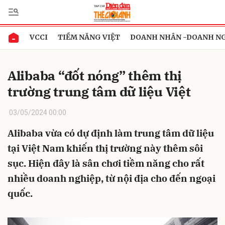
VCCI
TIỀM NĂNG VIỆT
DOANH NHÂN -DOANH N
Gửi bình luận
Alibaba “đốt nóng” thêm thị
trường trung tâm dữ liệu Việt
03/05/2024 00:00
Alibaba vừa có dự định làm trung tâm dữ liệu
tại Việt Nam khiến thị trường này thêm sôi
Hủy
Gửi
sục. Hiện đây là sân chơi tiềm năng cho rất
nhiều doanh nghiệp, từ nội địa cho đến ngoại
quốc.