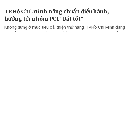
TP.Hồ Chí Minh nâng chuẩn điều hành,
hướng tới nhóm PCI "Rất tốt"
Không dừng ở mục tiêu cải thiện thứ hạng, TP.Hồ Chí Minh đang
chuyển mạnh tư duy từ "nâng điểm PCI" sang nâng cao chất
lượng điều hành và chất lượng phục vụ doanh nghiệp.