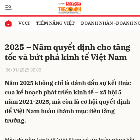
VCCI
TIỀM NĂNG VIỆT
DOANH NHÂN -DOANH N
Gửi bình luận
2025 – Năm quyết định cho tăng
tốc và bứt phá kinh tế Việt Nam
06/01/2025 00:00
Năm 2025 không chỉ là đánh dấu sự kết thúc
của kế hoạch phát triển kinh tế – xã hội 5
Hủy
Gửi
năm 2021-2025, mà còn là cơ hội quyết định
để Việt Nam hoàn thành mục tiêu tăng
trưởng.
Mặc dù nền kinh tế Việt Nam có tín hiệu phục hồi