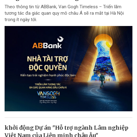
Theo thông tin từ ABBank, Van Gogh Timeless – Triển lãm
tương tác đa giác quan quy mô châu Á sẽ ra mắt tại Hà Nội
trong ít ngày tới.
khởi động Dự án "Hỗ trợ ngành Lâm nghiệp
Việt Nam của Liên minh châu Âu"