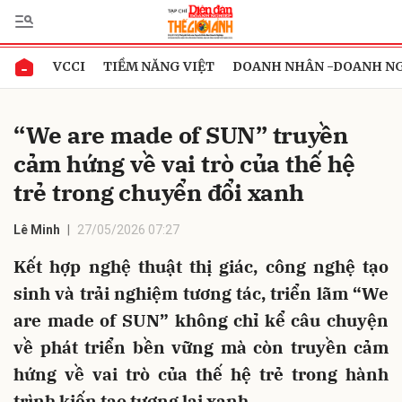
VCCI
TIỀM NĂNG VIỆT
DOANH NHÂN -DOANH N
Gửi bình luận
“We are made of SUN” truyền
cảm hứng về vai trò của thế hệ
trẻ trong chuyển đổi xanh
Lê Minh
27/05/2026 07:27
Kết hợp nghệ thuật thị giác, công nghệ tạo
Hủy
Gửi
sinh và trải nghiệm tương tác, triển lãm “We
are made of SUN” không chỉ kể câu chuyện
về phát triển bền vững mà còn truyền cảm
hứng về vai trò của thế hệ trẻ trong hành
trình kiến tạo tương lai xanh.