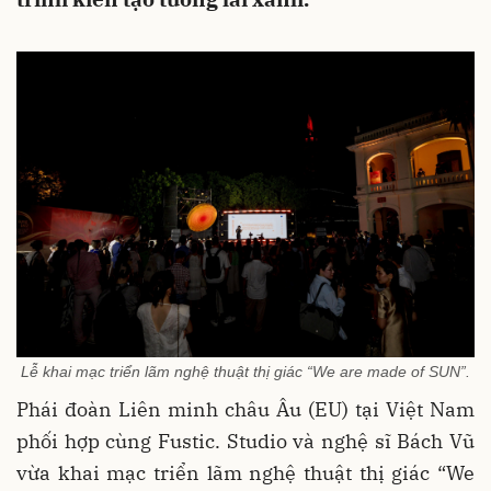
Lễ khai mạc triển lãm nghệ thuật thị giác “We are made of SUN”.
Phái đoàn Liên minh châu Âu (EU) tại Việt Nam
phối hợp cùng Fustic. Studio và nghệ sĩ Bách Vũ
vừa khai mạc triển lãm nghệ thuật thị giác “We