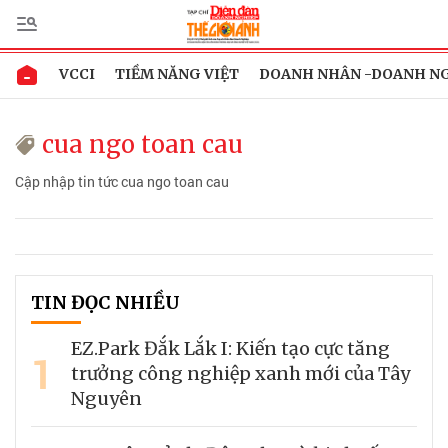
VCCI
TIỀM NĂNG VIỆT
DOANH NHÂN -DOANH N
cua ngo toan cau
Cập nhập tin tức cua ngo toan cau
TIN ĐỌC NHIỀU
EZ.Park Đắk Lắk I: Kiến tạo cực tăng
1
trưởng công nghiệp xanh mới của Tây
Nguyên