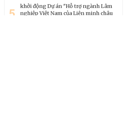
khởi động Dự án "Hỗ trợ ngành Lâm
5
nghiệp Việt Nam của Liên minh châu
Âu"
Trường Cao đẳng Công nghệ cao Hà
6
Nội tuyển sinh các khóa đào tạo ngắn
hạn: Học thực chiến – Làm được việc
ngay
7
Đồng Nai và doanh nghiệp Đức hướng
tới giai đoạn hợp tác phát triển mới
Công ty Nhiệt điện Duyên Hải: Đổi mới
8
để giữ vững dòng điện, kiến tạo giá trị
bền vững
Siết kiểm soát tuyến biên giới phía