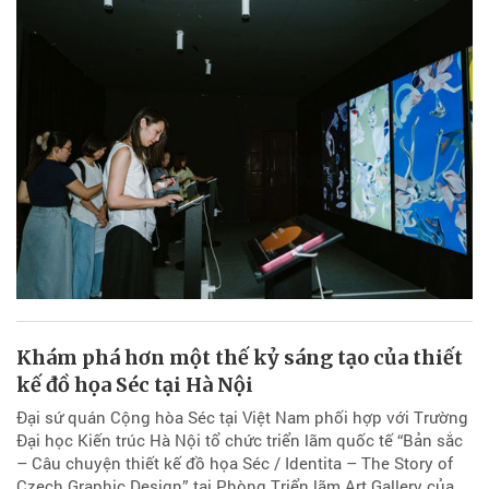
Khám phá hơn một thế kỷ sáng tạo của thiết
kế đồ họa Séc tại Hà Nội
Đại sứ quán Cộng hòa Séc tại Việt Nam phối hợp với Trường
Đại học Kiến trúc Hà Nội tổ chức triển lãm quốc tế “Bản sắc
– Câu chuyện thiết kế đồ họa Séc / Identita – The Story of
Czech Graphic Design” tại Phòng Triển lãm Art Gallery của