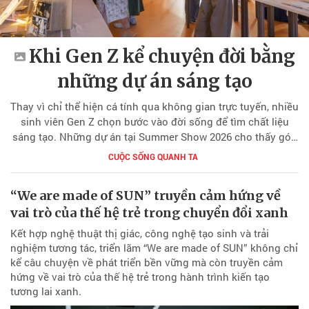
Khi Gen Z kể chuyện đời bằng
những dự án sáng tạo
Thay vì chỉ thể hiện cá tính qua không gian trực tuyến, nhiều
sinh viên Gen Z chọn bước vào đời sống để tìm chất liệu
sáng tạo. Những dự án tại Summer Show 2026 cho thấy góc
nhìn trưởng thành, nhân văn và giàu trách nhiệm của thế hệ
CUỘC SỐNG QUANH TA
trẻ.
“We are made of SUN” truyền cảm hứng về
vai trò của thế hệ trẻ trong chuyển đổi xanh
Kết hợp nghệ thuật thị giác, công nghệ tạo sinh và trải
nghiệm tương tác, triển lãm “We are made of SUN” không chỉ
kể câu chuyện về phát triển bền vững mà còn truyền cảm
hứng về vai trò của thế hệ trẻ trong hành trình kiến tạo
tương lai xanh.