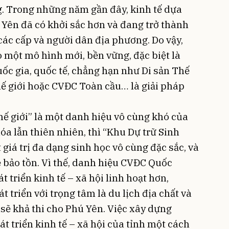
ng. Trong những năm gần đây, kinh tế dựa
 Yên đã có khởi sắc hơn và đang trở thành
ác cấp và người dân địa phương. Do vậy,
eo một mô hình mới, bền vững, đặc biệt là
uốc gia, quốc tế, chẳng hạn như Di sản Thế
hế giới hoặc CVĐC Toàn cầu… là giải pháp
hế giới” là một danh hiệu vô cùng khó của
a lẫn thiên nhiên, thì “Khu Dự trữ Sinh
 giá trị đa dạng sinh học vô cùng đặc sắc, và
ề bảo tồn. Vì thế, danh hiệu CVĐC Quốc
 triển kinh tế – xã hội linh hoạt hơn,
 triển với trọng tâm là du lịch địa chất và
 sẽ khả thi cho Phú Yên. Việc xây dựng
t triển kinh tế – xã hội của tỉnh một cách