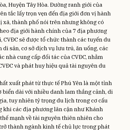
òa, Huyện Tây Hòa. Đường ranh giới của
n tắc lấy trọn vẹn đến địa giới đơn vị hành
hị xã, thành phố nói trên nhưng không có
 theo địa giới hành chính của 7 địa phương
i, CVĐC sẽ được tổ chức thành các tuyến du
m di sản, cơ sở dịch vụ lưu trú, ăn uống, các
ác nhà cung cấp đối tác của CVĐC, nhằm
a CVĐC và phát huy hiệu quả tài nguyên du
hất xuất phát từ thực tế Phú Yên là một tỉnh
biển dài với nhiều danh lam thắng cảnh, di
gia, tuy nhiên tỷ trọng du lịch trong cơ cấu
ng khi các địa phương lân cận như Khánh
thế mạnh về tài nguyên thiên nhiên cho
h trở thành ngành kinh tế chủ lực trong phát