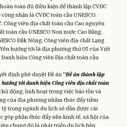
hoàn toàn đủ điều kiện để thành lập CVĐC
 công nhận là CVĐC toàn cầu UNESCO.
: Công viên địa chất toàn cầu Cao nguyên
hất toàn cầu UNESCO Non nước Cao Bằng,
UNESCO Đắk Nông, Công viên địa chất Lạng
 Yên hướng tới là địa phương thứ 05 của Việt
anh hiệu Công viên Địa chất toàn cầu
yết định phê duyệt Đề án
“
Đề án thành lập
n hướng tới danh hiệu Công viên địa chất toàn
chủ động, linh hoạt trong việc bảo tồn và
hống của địa phương nhằm thúc đẩy tiềm
i tỷ trọng ngành du lịch sẽ dần được cải
c góp phần thúc đẩy nền kinh tế, xã hội của
iêu chung đó là phát triển du lịch bền