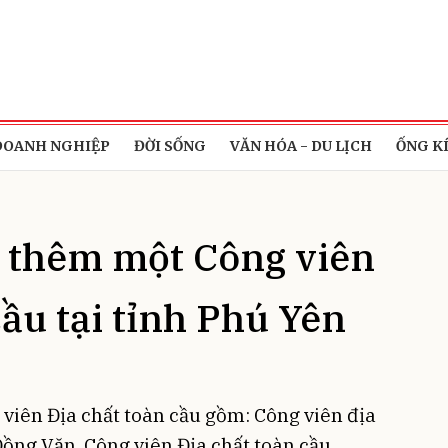
bình luận
DOANH NGHIỆP
ĐỜI SỐNG
VĂN HÓA - DU LỊCH
ỐNG K
ó thêm một Công viên
cầu tại tỉnh Phú Yên
Hủy
G
 viên Địa chất toàn cầu gồm: Công viên địa
ồng Văn, Công viên Địa chất toàn cầu