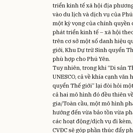
triển kinh tế xã hội địa phươ
vào du lịch và dịch vụ của Phú
một kỳ vọng của chính quyền c
phát triển kinh tế – xã hội th
trên cơ sở một số danh hiệu q
giới, Khu Dự trữ Sinh quyển T
phù hợp cho Phú Yên.
Tuy nhiên, trong khi “Di sản T
UNESCO, cả về khía cạnh văn hó
quyển Thế giới” lại đòi hỏi một
cả hai mô hình đó đều thiên v
gia/Toàn cầu, một mô hình phát
hướng đến vừa bảo tồn vừa phát
các hoạt động/dịch vụ đi kèm,
CVĐC sẽ góp phần thúc đẩy phá