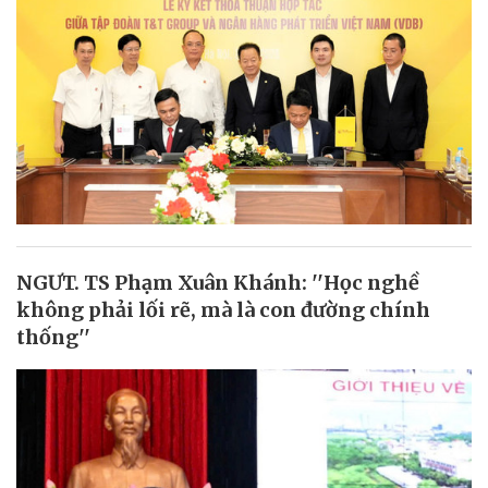
NGƯT. TS Phạm Xuân Khánh: ''Học nghề
không phải lối rẽ, mà là con đường chính
thống''