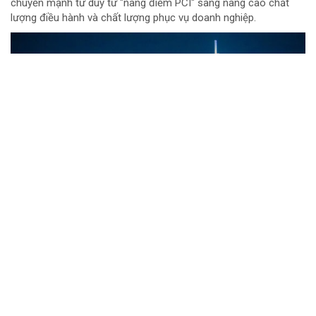
chuyển mạnh tư duy từ "nâng điểm PCI" sang nâng cao chất
lượng điều hành và chất lượng phục vụ doanh nghiệp.
Đội đua TTC Dobinsons Wolver trước thử
thách AXCR 2026
Từ ngày 9 đến 15/8, giải đua xe địa hình xuyên quốc gia Asia