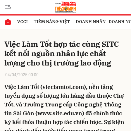
VCCI
TIỀM NĂNG VIỆT
DOANH NHÂN -DOANH N
Gửi bình luận
Việc Làm Tốt hợp tác cùng SITC
kết nối nguồn nhân lực chất
lượng cho thị trường lao động
04/04/2025 00:00
Việc Làm Tốt (vieclamtot.com), nền tảng
Hủy
Gửi
tuyển dụng số lượng lớn hàng đầu thuộc Chợ
Tốt, và Trường Trung cấp Công nghệ Thông
tin Sài Gòn (www.sitc.edu.vn) đã chính thức
ký kết thỏa thuận hợp tác chiến lược. Sự kiện
này đánh dấu bước tiến quan trọng trong