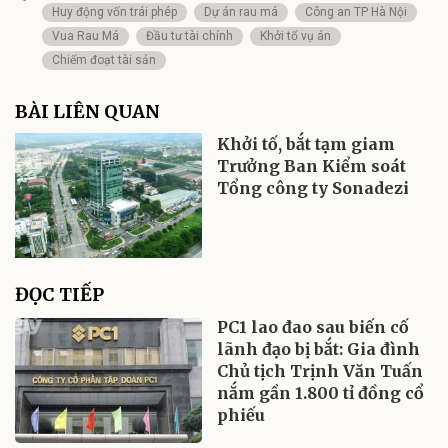
Huy động vốn trái phép
Dự án rau má
Công an TP Hà Nội
Vua Rau Má
Đầu tư tài chính
Khởi tố vụ án
Chiếm đoạt tài sản
BÀI LIÊN QUAN
Khởi tố, bắt tạm giam
Trưởng Ban Kiểm soát
Tổng công ty Sonadezi
ĐỌC TIẾP
PC1 lao đao sau biến cố
lãnh đạo bị bắt: Gia đình
Chủ tịch Trịnh Văn Tuấn
nắm gần 1.800 tỉ đồng cổ
phiếu