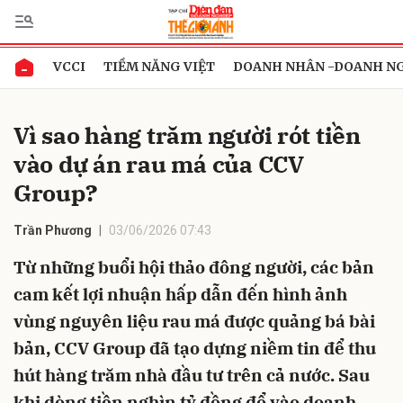
VCCI
TIỀM NĂNG VIỆT
DOANH NHÂN -DOANH N
Gửi bình luận
Vì sao hàng trăm người rót tiền
vào dự án rau má của CCV
Group?
Trần Phương
03/06/2026 07:43
Từ những buổi hội thảo đông người, các bản
Hủy
Gửi
cam kết lợi nhuận hấp dẫn đến hình ảnh
vùng nguyên liệu rau má được quảng bá bài
bản, CCV Group đã tạo dựng niềm tin để thu
hút hàng trăm nhà đầu tư trên cả nước. Sau
khi dòng tiền nghìn tỷ đồng đổ vào doanh