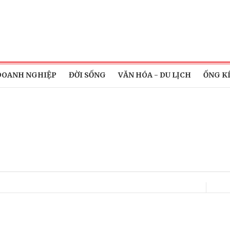
DOANH NGHIỆP
ĐỜI SỐNG
VĂN HÓA - DU LỊCH
ỐNG K