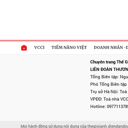
VCCI
TIỀM NĂNG VIỆT
DOANH NHÂN -
Chuyên trang Thế G
LIÊN ĐOÀN THƯƠN
Tổng Biên tập: Ng
Phó Tổng Biên tập
Trụ sở Hà Nội: Toà
VPĐD: Toà nhà VCC
Hotline: 097711378
Mọi hành động sử dụng nội dung của thegioianh.diendando