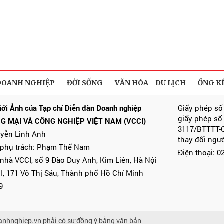
DOANH NGHIỆP
ĐỜI SỐNG
VĂN HÓA - DU LỊCH
ỐNG K
iới Ảnh của Tạp chí Diễn đàn Doanh nghiệp
Giấy phép số
giấy phép số
G MẠI VÀ CÔNG NGHIỆP VIỆT NAM (VCCI)
3117/BTTTT-C
uyễn Linh Anh
thay đổi ngư
 phụ trách: Phạm Thế Nam
Điện thoại: 
 nhà VCCI, số 9 Đào Duy Anh, Kim Liên, Hà Nội
I, 171 Võ Thị Sáu, Thành phố Hồ Chí Minh
9
anhnghiep.vn phải có sự đồng ý bằng văn bản