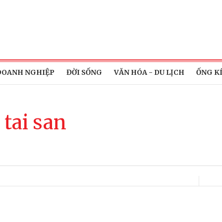
DOANH NGHIỆP
ĐỜI SỐNG
VĂN HÓA - DU LỊCH
ỐNG K
 tai san