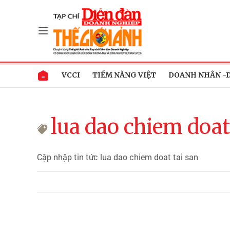
VCCI
TIỀM NĂNG VIỆT
DOANH NHÂN -
lua dao chiem doat
Cập nhập tin tức lua dao chiem doat tai san