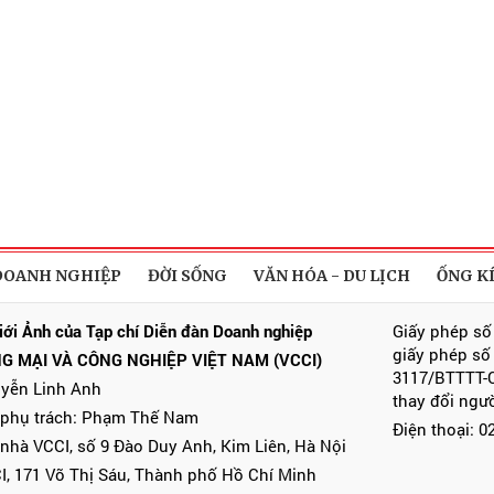
DOANH NGHIỆP
ĐỜI SỐNG
VĂN HÓA - DU LỊCH
ỐNG K
iới Ảnh của Tạp chí Diễn đàn Doanh nghiệp
Giấy phép số
giấy phép số
G MẠI VÀ CÔNG NGHIỆP VIỆT NAM (VCCI)
3117/BTTTT-C
uyễn Linh Anh
thay đổi ngư
 phụ trách: Phạm Thế Nam
Điện thoại: 
 nhà VCCI, số 9 Đào Duy Anh, Kim Liên, Hà Nội
I, 171 Võ Thị Sáu, Thành phố Hồ Chí Minh