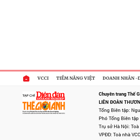
VCCI
TIỀM NĂNG VIỆT
DOANH NHÂN -
Chuyên trang Thế G
LIÊN ĐOÀN THƯƠN
Tổng Biên tập: Ng
Phó Tổng Biên tập
Trụ sở Hà Nội: Toà
VPĐD: Toà nhà VCC