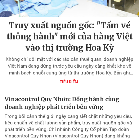
Truy xuất nguồn gốc: "Tấm vé
thông hành" mới của hàng Việt
vào thị trường Hoa Kỳ
Không chỉ đối mặt với các rào cản thuế quan, doanh nghiệp
Việt Nam đang đứng trước yêu cầu ngày càng khắt khe về
minh bạch chuỗi cung ứng từ thị trường Hoa Kỳ. Bản ghi
nhớ mới của Tổng thống Hoa Kỳ về thực thi Mục 301 liên
TIÊU ĐIỂM
quan đến lao động cưỡng bức cho thấy, truy xuất nguồn gốc
không còn là câu chuyện tuân thủ, mà đã trở thành yếu tố
Vinacontrol Quy Nhơn: Đồng hành cùng
quyết định năng lực cạnh tranh và khả năng duy trì thị phần
doanh nghiệp phát triển bền vững
của hàng hóa Việt Nam tại một trong những thị trường xuất
khẩu lớn nhất thế giới.
Trong bối cảnh thế giới ngày càng siết chặt những yêu cầu,
tiêu chuẩn về chất lượng sản phẩm, truy xuất nguồn gốc và
phát triển bền vững, Chi nhánh Công ty Cổ phần Tập đoàn
Vinacontrol Quy Nhơn (Vinacontrol Quy Nhơn) đang khẳng