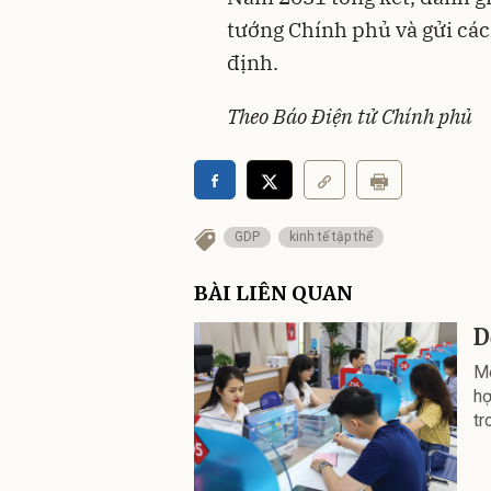
tướng Chính phủ và gửi các
định.
Theo Báo Điện tử Chính phủ
GDP
kinh tế tập thể
BÀI LIÊN QUAN
D
Mộ
hợ
tr