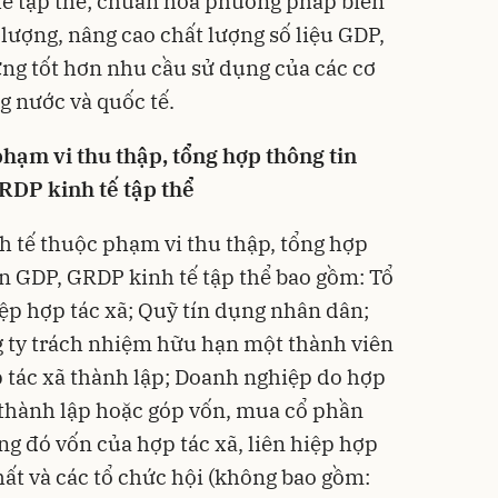
tế tập thể; chuẩn hóa phương pháp biên
lượng, nâng cao chất lượng số liệu GDP,
ứng tốt hơn nhu cầu sử dụng của các cơ
g nước và quốc tế.
phạm vi thu thập, tổng hợp thông tin
RDP kinh tế tập thể
nh tế thuộc phạm vi thu thập, tổng hợp
ạn GDP, GRDP kinh tế tập thể bao gồm: Tổ
iệp hợp tác xã; Quỹ tín dụng nhân dân;
g ty trách nhiệm hữu hạn một thành viên
p tác xã thành lập; Doanh nghiệp do hợp
ã thành lập hoặc góp vốn, mua cổ phần
ng đó vốn của hợp tác xã, liên hiệp hợp
hất và các tổ chức hội (không bao gồm: