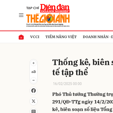
Gửi 
VCCI
TIỀM NĂNG VIỆT
DOANH NHÂN -
Thống kê, biên 
tế tập thể
16/02/2025 00:00
Phó Thủ tướng Thường trự
291/QĐ-TTg ngày 14/2/202
kê, biên soạn số liệu Tổn