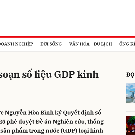
bình luận
DOANH NGHIỆP
ĐỜI SỐNG
VĂN HÓA - DU LỊCH
ỐNG K
soạn số liệu GDP kinh
ĐỌ
Hủy
G
c Nguyễn Hòa Bình ký Quyết định số
5 phê duyệt Đề án Nghiên cứu, thống
g sản phẩm trong nước (GDP) loại hình