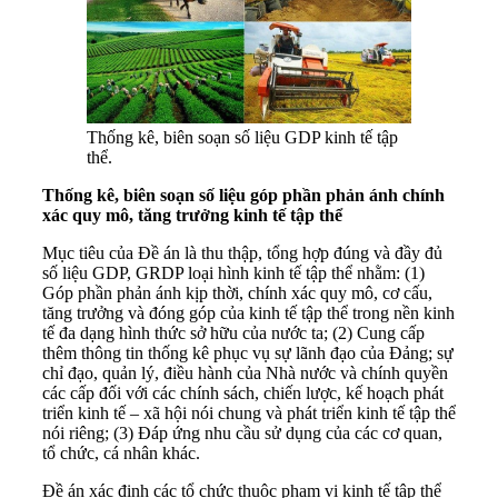
Thống kê, biên soạn số liệu GDP kinh tế tập
thể.
Thống kê, biên soạn số liệu góp phần phản ánh chính
xác quy mô, tăng trưởng kinh tế tập thể
Mục tiêu của Đề án là thu thập, tổng hợp đúng và đầy đủ
số liệu GDP, GRDP loại hình kinh tế tập thể nhằm: (1)
Góp phần phản ánh kịp thời, chính xác quy mô, cơ cấu,
tăng trưởng và đóng góp của kinh tế tập thể trong nền kinh
tế đa dạng hình thức sở hữu của nước ta; (2) Cung cấp
thêm thông tin thống kê phục vụ sự lãnh đạo của Đảng; sự
chỉ đạo, quản lý, điều hành của Nhà nước và chính quyền
các cấp đối với các chính sách, chiến lược, kế hoạch phát
triển kinh tế – xã hội nói chung và phát triển kinh tế tập thể
nói riêng; (3) Đáp ứng nhu cầu sử dụng của các cơ quan,
tổ chức, cá nhân khác.
Đề án xác định các tổ chức thuộc phạm vi kinh tế tập thể