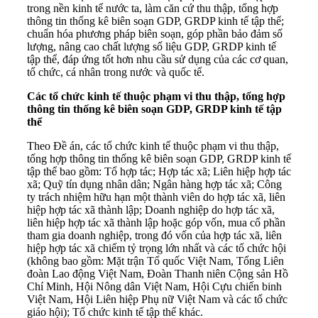
trong nền kinh tế nước ta, làm căn cứ thu thập, tổng hợp
thông tin thống kê biên soạn GDP, GRDP kinh tế tập thể;
chuẩn hóa phương pháp biên soạn, góp phần bảo đảm số
lượng, nâng cao chất lượng số liệu GDP, GRDP kinh tế
tập thể, đáp ứng tốt hơn nhu cầu sử dụng của các cơ quan,
tổ chức, cá nhân trong nước và quốc tế.
Các tổ chức kinh tế thuộc phạm vi thu thập, tổng hợp
thông tin thống kê biên soạn GDP, GRDP kinh tế tập
thể
Theo Đề án, các tổ chức kinh tế thuộc phạm vi thu thập,
tổng hợp thông tin thống kê biên soạn GDP, GRDP kinh tế
tập thể bao gồm: Tổ hợp tác; Hợp tác xã; Liên hiệp hợp tác
xã; Quỹ tín dụng nhân dân; Ngân hàng hợp tác xã; Công
ty trách nhiệm hữu hạn một thành viên do hợp tác xã, liên
hiệp hợp tác xã thành lập; Doanh nghiệp do hợp tác xã,
liên hiệp hợp tác xã thành lập hoặc góp vốn, mua cổ phần
tham gia doanh nghiệp, trong đó vốn của hợp tác xã, liên
hiệp hợp tác xã chiếm tỷ trọng lớn nhất và các tổ chức hội
(không bao gồm: Mặt trận Tổ quốc Việt Nam, Tổng Liên
đoàn Lao động Việt Nam, Đoàn Thanh niên Cộng sản Hồ
Chí Minh, Hội Nông dân Việt Nam, Hội Cựu chiến binh
Việt Nam, Hội Liên hiệp Phụ nữ Việt Nam và các tổ chức
giáo hội); Tổ chức kinh tế tập thể khác.