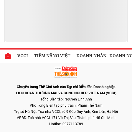
VCCI
TIỀM NĂNG VIỆT
DOANH NHÂN -DOANH N
Chuyên trang Thế Giới Ảnh của Tạp chí Diễn đàn Doanh nghiệp
LIÊN ĐOÀN THƯƠNG MẠI VÀ CÔNG NGHIỆP VIỆT NAM (VCCI)
Tổng Biên tập: Nguyễn Linh Anh
Phó Tổng Biên tập phụ trách: Phạm Thế Nam
Trụ sở Hà Nội: Toà nhà VCCI, số 9 Đào Duy Anh, Kim Liên, Hà Nội
VPĐD: Toà nhà VCCI, 171 Võ Thị Sáu, Thành phố Hồ Chí Minh
Hotline: 0977113789