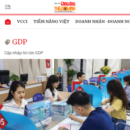
VCCI
TIỀM NĂNG VIỆT
DOANH NHÂN -DOANH N
GDP
Cập nhập tin tức GDP