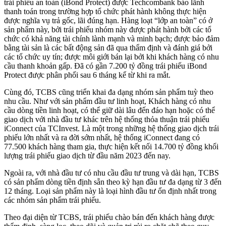
trái phiếu an toàn (iBond Protect) được Techcombank bảo lãnh
thanh toán trong trường hợp tổ chức phát hành không thực hiện
được nghĩa vụ trả gốc, lãi đúng hạn. Hàng loạt “lớp an toàn” có ở
sản phẩm này, bởi trái phiếu nhóm này được phát hành bởi các tổ
chức có khả năng tài chính lành mạnh và minh bạch; được bảo đảm
bằng tài sản là các bất động sản đã qua thẩm định và đánh giá bởi
các tổ chức uy tín; được môi giới bán lại bởi khi khách hàng có nhu
cầu thanh khoản gấp. Đã có gần 7.200 tỷ đồng trái phiếu iBond
Protect được phân phối sau 6 tháng kể từ khi ra mắt.
Cùng đó, TCBS cũng triển khai đa dạng nhóm sản phẩm tuỳ theo
nhu cầu. Như với sản phẩm đầu tư linh hoạt, Khách hàng có nhu
cầu dòng tiền linh hoạt, có thể giữ dài lâu đến đáo hạn hoặc có thể
giao dịch với nhà đầu tư khác trên hệ thống thỏa thuận trái phiếu
iConnect của TCInvest. Là một trong những hệ thống giao dịch trái
phiếu lớn nhất và ra đời sớm nhất, hệ thống iConnect đang có
77.500 khách hàng tham gia, thực hiện kết nối 14.700 tỷ đồng khối
lượng trái phiếu giao dịch từ đầu năm 2023 đến nay.
Ngoài ra, với nhà đầu tư có nhu cầu đầu tư trung và dài hạn, TCBS
có sản phẩm dòng tiền định sẵn theo kỳ hạn đầu tư đa dạng từ 3 đến
12 tháng. Loại sản phẩm này là loại hình đầu tư ổn định nhất trong
các nhóm sản phẩm trái phiếu.
Theo đại diện từ TCBS, trái phiếu chào bán đến khách hàng được