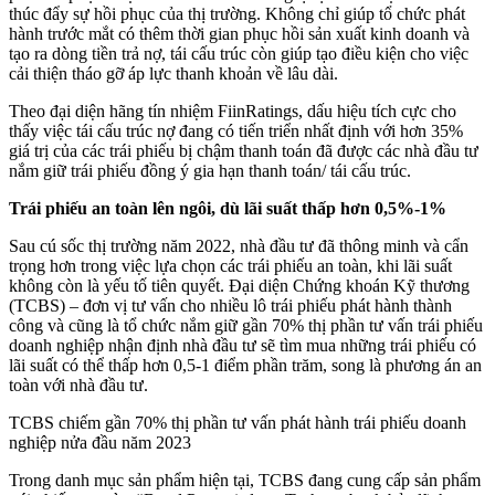
thúc đẩy sự hồi phục của thị trường. Không chỉ giúp tổ chức phát
hành trước mắt có thêm thời gian phục hồi sản xuất kinh doanh và
tạo ra dòng tiền trả nợ, tái cấu trúc còn giúp tạo điều kiện cho việc
cải thiện tháo gỡ áp lực thanh khoản về lâu dài.
Theo đại diện hãng tín nhiệm FiinRatings, dấu hiệu tích cực cho
thấy việc tái cấu trúc nợ đang có tiến triển nhất định với hơn 35%
giá trị của các trái phiếu bị chậm thanh toán đã được các nhà đầu tư
nắm giữ trái phiếu đồng ý gia hạn thanh toán/ tái cấu trúc.
Trái phiếu an toàn lên ngôi, dù lãi suất thấp hơn 0,5%-1%
Sau cú sốc thị trường năm 2022, nhà đầu tư đã thông minh và cẩn
trọng hơn trong việc lựa chọn các trái phiếu an toàn, khi lãi suất
không còn là yếu tố tiên quyết. Đại diện Chứng khoán Kỹ thương
(TCBS) – đơn vị tư vấn cho nhiều lô trái phiếu phát hành thành
công và cũng là tổ chức nắm giữ gần 70% thị phần tư vấn trái phiếu
doanh nghiệp nhận định nhà đầu tư sẽ tìm mua những trái phiếu có
lãi suất có thể thấp hơn 0,5-1 điểm phần trăm, song là phương án an
toàn với nhà đầu tư.
TCBS chiếm gần 70% thị phần tư vấn phát hành trái phiếu doanh
nghiệp nửa đầu năm 2023
Trong danh mục sản phẩm hiện tại, TCBS đang cung cấp sản phẩm