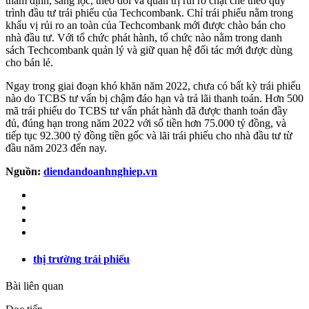
thẩm định, sàng lọc, theo dõi và quản trị rủi ro chặt chẽ theo quy
trình đầu tư trái phiếu của Techcombank. Chỉ trái phiếu nằm trong
khẩu vị rủi ro an toàn của Techcombank mới được chào bán cho
nhà đầu tư. Với tổ chức phát hành, tổ chức nào nằm trong danh
sách Techcombank quản lý và giữ quan hệ đối tác mới được dùng
cho bán lẻ.
Ngay trong giai đoạn khó khăn năm 2022, chưa có bất kỳ trái phiếu
nào do TCBS tư vấn bị chậm đáo hạn và trả lãi thanh toán. Hơn 500
mã trái phiếu do TCBS tư vấn phát hành đã được thanh toán đầy
đủ, đúng hạn trong năm 2022 với số tiền hơn 75.000 tỷ đồng, và
tiếp tục 92.300 tỷ đồng tiền gốc và lãi trái phiếu cho nhà đầu tư từ
đầu năm 2023 đến nay.
Nguồn:
diendandoanhnghiep.vn
thị trường trái phiếu
Bài liên quan