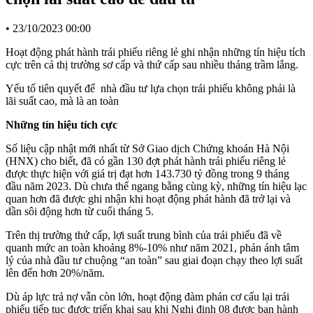
•
23/10/2023 00:00
Hoạt động phát hành trái phiếu riêng lẻ ghi nhận những tín hiệu tích
cực trên cả thị trường sơ cấp và thứ cấp sau nhiều tháng trầm lắng.
Yếu tố tiên quyết để nhà đầu tư lựa chọn trái phiếu không phải là
lãi suất cao, mà là an toàn
Những tín hiệu tích cực
Số liệu cập nhật mới nhất từ Sở Giao dịch Chứng khoán Hà Nội
(HNX) cho biết, đã có gần 130 đợt phát hành trái phiếu riêng lẻ
được thực hiện với giá trị đạt hơn 143.730 tỷ đồng trong 9 tháng
đầu năm 2023. Dù chưa thể ngang bằng cùng kỳ, những tín hiệu lạc
quan hơn đã được ghi nhận khi hoạt động phát hành đã trở lại và
dần sôi động hơn từ cuối tháng 5.
Trên thị trường thứ cấp, lợi suất trung bình của trái phiếu đã về
quanh mức an toàn khoảng 8%-10% như năm 2021, phản ánh tâm
lý của nhà đầu tư chuộng “an toàn” sau giai đoạn chạy theo lợi suất
lên đến hơn 20%/năm.
Dù áp lực trả nợ vẫn còn lớn, hoạt động đàm phán cơ cấu lại trái
phiếu tiếp tục được triển khai sau khi Nghị định 08 được ban hành