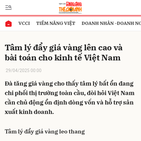
VCCI
TIỀM NĂNG VIỆT
DOANH NHÂN -DOANH N
Gửi bình luận
Tâm lý đẩy giá vàng lên cao và
bài toán cho kinh tế Việt Nam
29/04/2025 00:00
Đà tăng giá vàng cho thấy tâm lý bất ổn đang
chi phối thị trường toàn cầu, đòi hỏi Việt Nam
Hủy
Gửi
cần chủ động ổn định dòng vốn và hỗ trợ sản
xuất kinh doanh.
Tâm lý đẩy giá vàng leo thang