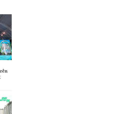
trên
g