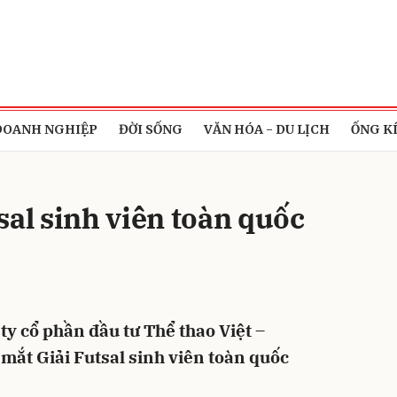
bình luận
DOANH NGHIỆP
ĐỜI SỐNG
VĂN HÓA - DU LỊCH
ỐNG K
sal sinh viên toàn quốc
Hủy
G
 ty cổ phần đầu tư Thể thao Việt –
a mắt Giải Futsal sinh viên toàn quốc