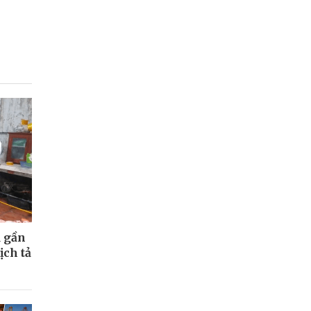
ụ gần
ịch tả