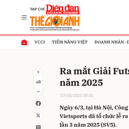
Gửi 
VCCI
TIỀM NĂNG VIỆT
DOANH NHÂN -
Ra mắt Giải Fut
năm 2025
07/03/2025 00:00
Ngày 6/3, tại Hà Nội, Công
Vietsports đã tổ chức lễ r
lần 3 năm 2025 (SV5).