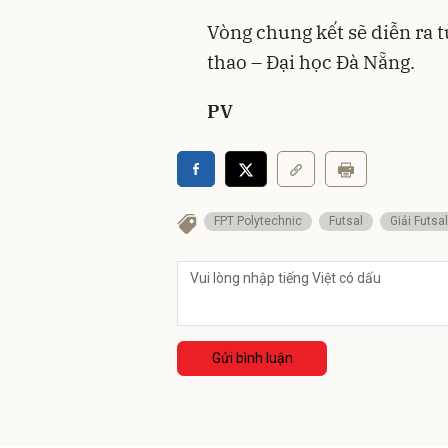
Vòng chung kết sẽ diễn ra t
thao – Đại học Đà Nẵng.
PV
FPT Polytechnic
Futsal
Giải Futsa
Gửi bình luận