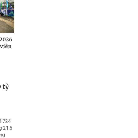
 2026
 viên
 tỷ
2.724
g 21,5
ang