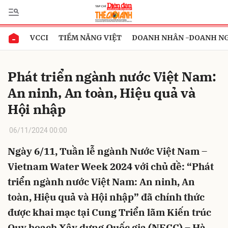
VCCI
TIỀM NĂNG VIỆT
DOANH NHÂN -DOANH N
Gửi bình luận
Phát triển ngành nước Việt Nam:
An ninh, An toàn, Hiệu quả và
Hội nhập
06/11/2024 00:00
Ngày 6/11, Tuần lễ ngành Nước Việt Nam –
Hủy
Gửi
Vietnam Water Week 2024 với chủ đề: “Phát
triển ngành nước Việt Nam: An ninh, An
toàn, Hiệu quả và Hội nhập” đã chính thức
được khai mạc tại Cung Triển lãm Kiến trúc
Quy hoạch Xây dựng Quốc gia (NECC) – Hà