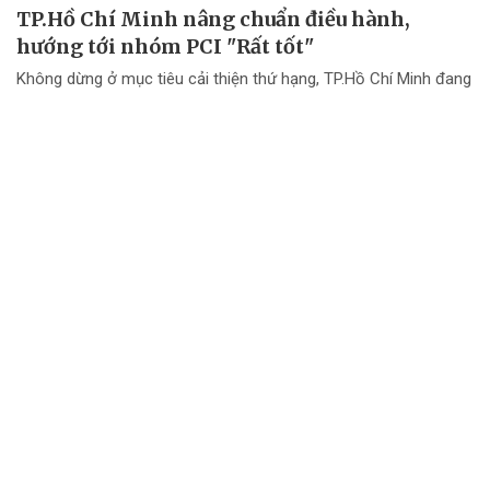
TP.Hồ Chí Minh nâng chuẩn điều hành,
hướng tới nhóm PCI "Rất tốt"
Không dừng ở mục tiêu cải thiện thứ hạng, TP.Hồ Chí Minh đang
chuyển mạnh tư duy từ "nâng điểm PCI" sang nâng cao chất
lượng điều hành và chất lượng phục vụ doanh nghiệp.