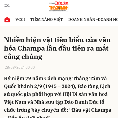
VCCI
TIỀM NĂNG VIỆT
DOANH NHÂN -DOANH N
Gửi bình luận
Nhiều hiện vật tiêu biểu của văn
hóa Champa lần đầu tiên ra mắt
công chúng
28/08/2024 00:00
Kỷ niệm 79 năm Cách mạng Tháng Tám và
Hủy
Gửi
Quốc khánh 2/9 (1945 – 2024), Bảo tàng Lịch
sử quốc gia phối hợp với Hội Di sản văn hoá
Việt Nam và Nhà sưu tập Đào Danh Đức tổ
chức trưng bày chuyên đề: “Báu vật Champa
– Dấu ấn thời gian”.