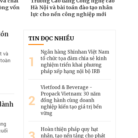
và chất
Trường Cao đẳng Công nghệ cao
dòng vốn
Hà Nội và bài toán đào tạo nhân
lực cho nền công nghiệp mới
đón
TIN ĐỌC NHIỀU
Ngân hàng Shinhan Việt Nam
t và
1
tổ chức tọa đàm chia sẻ kinh
 toàn
nghiệm triển khai phương
pháp xếp hạng nội bộ IRB
Vietfood & Beverage -
Propack Vietnam: 30 năm
2
đồng hành cùng doanh
dành
nghiệp kiến tạo giá trị bền
vững
ung
Hoàn thiện pháp quy hạt
cuối
3
nhân, tạo nền tảng cho phát