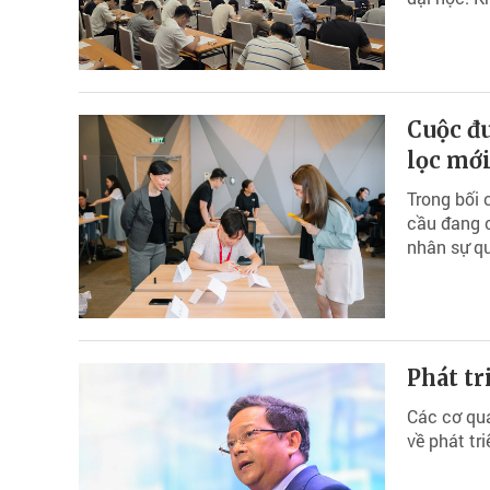
Cuộc đu
lọc mớ
Trong bối 
cầu đang 
nhân sự qu
Phát tr
Các cơ qua
về phát tr