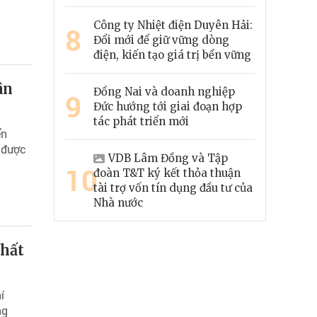
Công ty Nhiệt điện Duyên Hải:
8
Đổi mới để giữ vững dòng
điện, kiến tạo giá trị bền vững
ân
Đồng Nai và doanh nghiệp
9
Đức hướng tới giai đoạn hợp
tác phát triển mới
ển
 được
VDB Lâm Đồng và Tập
10
đoàn T&T ký kết thỏa thuận
tài trợ vốn tín dụng đầu tư của
Nhà nước
chất
í
ng