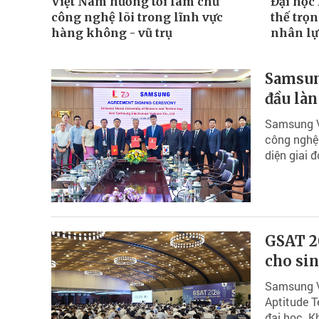
Việt Nam hướng tới làm chủ
Đại học
công nghệ lõi trong lĩnh vực
thế trọ
hàng không - vũ trụ
nhân lự
Samsun
đầu làn
Samsung V
công nghệ 
diện giai 
GSAT 2
cho sin
Samsung V
Aptitude T
đại học. K