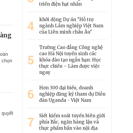
triển điện hạt nhân
khởi động Dự án "Hỗ trợ
4
ngành Lâm nghiệp Việt Nam
của Liên minh châu Âu"
sàng
Trường Cao đẳng Công nghệ
toàn
cao Hà Nội tuyển sinh các
5
khóa đào tạo ngắn hạn: Học
n chọn
thực chiến – Làm được việc
ngay
Hơn 300 đại biểu, doanh
6
nghiệp đăng ký tham dự Diễn
đàn Uganda - Việt Nam
ị quyết
Siết kiểm soát tuyến biên giới
7
phía Bắc, ngăn hàng lậu và
thực phẩm bẩn vào nội địa