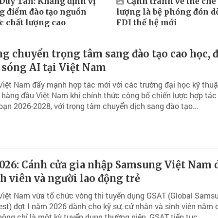
 Duy Tân: Khẳng định vị
Cạnh tranh về thể chế 
ng điểm đào tạo nguồn
lượng là bệ phóng đón 
c chất lượng cao
FDI thế hệ mới
g chuyển trọng tâm sang đào tạo cao học, 
 sóng AI tại Việt Nam
iệt Nam đẩy mạnh hợp tác mới với các trường đại học kỹ thuậ
hàng đầu Việt Nam khi chính thức công bố chiến lược hợp tác
đoạn 2026-2028, với trọng tâm chuyển dịch sang đào tạo...
026: Cánh cửa gia nhập Samsung Việt Nam 
h viên và người lao động trẻ
iệt Nam vừa tổ chức vòng thi tuyển dụng GSAT (Global Sams
est) đợt I năm 2026 dành cho kỹ sư, cử nhân và sinh viên năm 
hông chỉ là một kỳ tuyển dụng thường niên, GSAT tiếp tục...