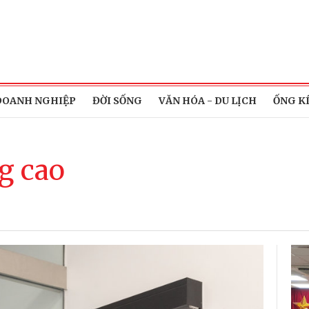
DOANH NGHIỆP
ĐỜI SỐNG
VĂN HÓA - DU LỊCH
ỐNG K
g cao