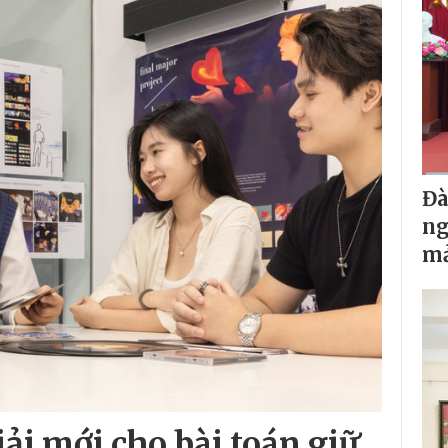
Đà
ng
mả
iải mới cho bài toán giữ