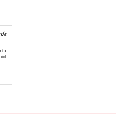
bất
n tử
hính