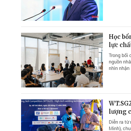
Học bổ
lực chấ
Trong bối 
nguồn nhân
nhìn nhận 
WT.SG25
lượng 
Diễn ra từ
Minh), chu