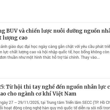
ng BUV và chiến lược nuôi dưỡng nguồn nh
t lượng cao
cảnh giáo dục đại học ngày càng gắn chặt với yêu cầu phát tri
 lực chất lượng cao và hội nhập quốc tế, học bổng không còn
đơn thuần như một hình thức hỗ trợ tài chính. Thay vào...
: Từ hội thi tay nghề đến nguồn nhân lực 
cao cho ngành cơ khí Việt Nam
 ngày 27 – 29/11/2025, tại Trung tâm Triển lãm SECC (TP. Hồ Ch
ỗi hoạt động công nghệ hàn quy mô quốc tế diễn ra sôi nổi tro