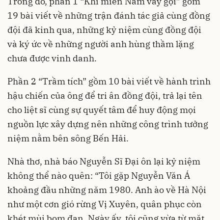
Trong đó, phần 1 “Khi miền Nam vẫy gọi” gồm
19 bài viết về những trận đánh tác giả cùng đồng
đội đã kinh qua, những kỷ niệm cùng đồng đội
và ký ức về những người anh hùng thầm lặng
chưa được vinh danh.
Phần 2 “Trầm tích” gồm 10 bài viết về hành trình
hậu chiến của ông để tri ân đồng đội, trả lại tên
cho liệt sĩ cùng sự quyết tâm để huy động mọi
nguồn lực xây dựng nên những công trình tưởng
niệm nằm bên sông Bến Hải.
Nhà thơ, nhà báo Nguyễn Sĩ Đại ôn lại kỷ niệm
không thể nào quên: “Tôi gặp Nguyễn Văn Á
khoảng đầu những năm 1980. Anh ào về Hà Nội
như một cơn gió rừng Vị Xuyên, quân phục còn
khét mùi bom đạn. Ngày ấy, tôi cũng vừa từ mặt