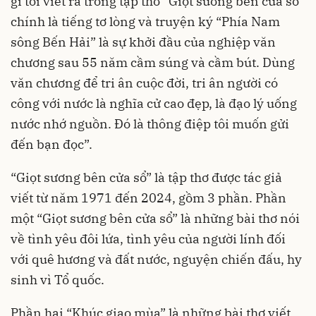
gì tôi viết ra trong tập thơ “Giọt sương bên cửa sổ”
chính là tiếng tơ lòng và truyện ký “Phía Nam
sông Bến Hải” là sự khởi đầu của nghiệp văn
chương sau 55 năm cầm súng và cầm bút. Dùng
văn chương để tri ân cuộc đời, tri ân người có
công với nước là nghĩa cử cao đẹp, là đạo lý uống
nước nhớ nguồn. Đó là thông điệp tôi muốn gửi
đến bạn đọc”.
“Giọt sương bên cửa sổ” là tập thơ được tác giả
viết từ năm 1971 đến 2024, gồm 3 phần. Phần
một “Giọt sương bên cửa sổ” là những bài thơ nói
về tình yêu đôi lứa, tình yêu của người lính đối
với quê hương và đất nước, nguyện chiến đấu, hy
sinh vì Tổ quốc.
Phần hai “Khúc giao mùa” là những bài thơ viết