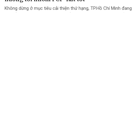
Không dừng ở mục tiêu cải thiện thứ hạng, TP.Hồ Chí Minh đang
chuyển mạnh tư duy từ "nâng điểm PCI" sang nâng cao chất
lượng điều hành và chất lượng phục vụ doanh nghiệp.
Đội đua TTC Dobinsons Wolver trước thử
thách AXCR 2026