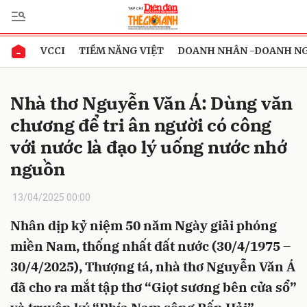
VCCI
TIỀM NĂNG VIỆT
DOANH NHÂN -DOANH N
Gửi bình luận
Nhà thơ Nguyễn Văn Á: Dùng văn
chương để tri ân người có công
với nước là đạo lý uống nước nhớ
nguồn
13/04/2025 00:00
Hủy
Gửi
Nhân dịp kỷ niệm 50 năm Ngày giải phóng
miền Nam, thống nhất đất nước (30/4/1975 –
30/4/2025), Thượng tá, nhà thơ Nguyễn Văn Á
đã cho ra mắt tập thơ “Giọt sương bên cửa sổ”