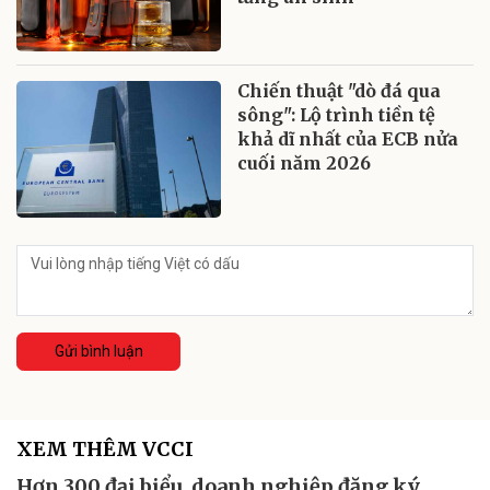
Chiến thuật "dò đá qua
sông": Lộ trình tiền tệ
khả dĩ nhất của ECB nửa
cuối năm 2026
Gửi bình luận
XEM THÊM VCCI
Hơn 300 đại biểu, doanh nghiệp đăng ký