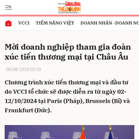
VCCI
TIỀM NĂNG VIỆT
DOANH NHÂN -DOANH N
Gửi bình luận
Mời doanh nghiệp tham gia đoàn
xúc tiến thương mại tại Châu Âu
28/08/2024 00:00
Chương trình xúc tiến thương mại và đầu tư
do VCCI tổ chức sẽ được diễn ra từ ngày 02-
Hủy
Gửi
12/10/2024 tại Paris (Pháp), Brussels (Bỉ) và
Frankfurt (Đức).