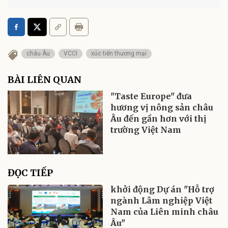
châu Âu
VCCI
xúc tiến thương mại
BÀI LIÊN QUAN
"Taste Europe" đưa
hương vị nông sản châu
Âu đến gần hơn với thị
trường Việt Nam
ĐỌC TIẾP
khởi động Dự án "Hỗ trợ
ngành Lâm nghiệp Việt
Nam của Liên minh châu
Âu"