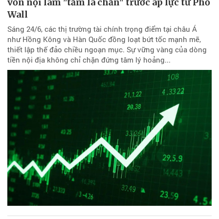
vốn nội làm "tấm lá chắn" trước áp lực từ Phố
Wall
Sáng 24/6, các thị trường tài chính trọng điểm tại châu Á
như Hồng Kông và Hàn Quốc đồng loạt bứt tốc mạnh mẽ,
thiết lập thế đảo chiều ngoạn mục. Sự vững vàng của dòng
tiền nội địa không chỉ chặn đứng tâm lý hoảng...