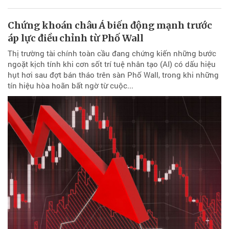
Chứng khoán châu Á biến động mạnh trước
áp lực điều chỉnh từ Phố Wall
Thị trường tài chính toàn cầu đang chứng kiến những bước
ngoặt kịch tính khi cơn sốt trí tuệ nhân tạo (AI) có dấu hiệu
hụt hơi sau đợt bán tháo trên sàn Phố Wall, trong khi những
tín hiệu hòa hoãn bất ngờ từ cuộc...