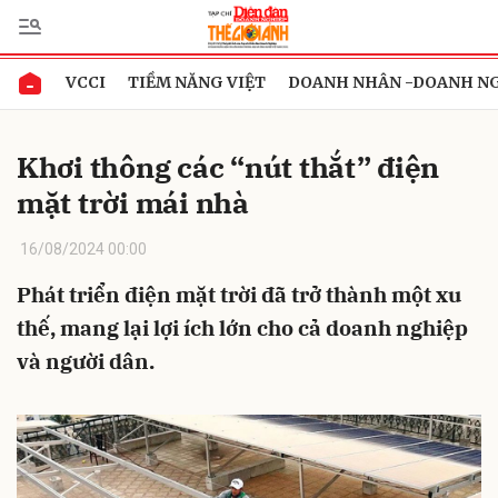
VCCI
TIỀM NĂNG VIỆT
DOANH NHÂN -DOANH N
Gửi bình luận
Khơi thông các “nút thắt” điện
mặt trời mái nhà
16/08/2024 00:00
Phát triển điện mặt trời đã trở thành một xu
thế, mang lại lợi ích lớn cho cả doanh nghiệp
Hủy
Gửi
và người dân.