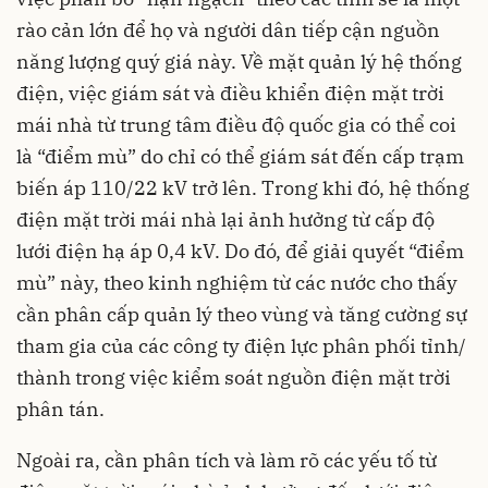
rào cản lớn để họ và người dân tiếp cận nguồn
năng lượng quý giá này. Về mặt quản lý hệ thống
điện, việc giám sát và điều khiển điện mặt trời
mái nhà từ trung tâm điều độ quốc gia có thể coi
là “điểm mù” do chỉ có thể giám sát đến cấp trạm
biến áp 110/22 kV trở lên. Trong khi đó, hệ thống
điện mặt trời mái nhà lại ảnh hưởng từ cấp độ
lưới điện hạ áp 0,4 kV. Do đó, để giải quyết “điểm
mù” này, theo kinh nghiệm từ các nước cho thấy
cần phân cấp quản lý theo vùng và tăng cường sự
tham gia của các công ty điện lực phân phối tỉnh/
thành trong việc kiểm soát nguồn điện mặt trời
phân tán.
Ngoài ra, cần phân tích và làm rõ các yếu tố từ