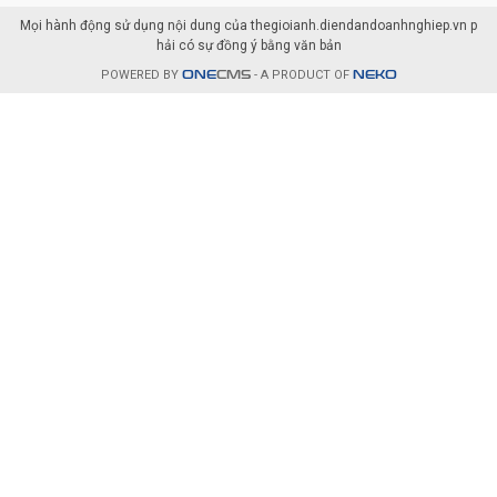
Mọi hành động sử dụng nội dung của thegioianh.diendandoanhnghiep.vn p
hải có sự đồng ý bằng văn bản
POWERED BY
ONE
CMS
- A PRODUCT OF
NEKO