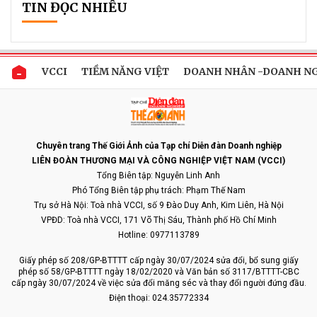
TIN ĐỌC NHIỀU
VCCI
TIỀM NĂNG VIỆT
DOANH NHÂN -DOANH N
Chuyên trang Thế Giới Ảnh của Tạp chí Diễn đàn Doanh nghiệp
LIÊN ĐOÀN THƯƠNG MẠI VÀ CÔNG NGHIỆP VIỆT NAM (VCCI)
Tổng Biên tập: Nguyễn Linh Anh
Phó Tổng Biên tập phụ trách: Phạm Thế Nam
Trụ sở Hà Nội: Toà nhà VCCI, số 9 Đào Duy Anh, Kim Liên, Hà Nội
VPĐD: Toà nhà VCCI, 171 Võ Thị Sáu, Thành phố Hồ Chí Minh
Hotline: 0977113789
Giấy phép số 208/GP-BTTTT cấp ngày 30/07/2024 sửa đổi, bổ sung giấy
phép số 58/GP-BTTTT ngày 18/02/2020 và Văn bản số 3117/BTTTT-CBC
cấp ngày 30/07/2024 về việc sửa đổi măng séc và thay đổi người đứng đầu.
Điện thoại: 024.35772334