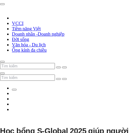
VCCI
Tiềm năng Việt
Doanh nhân -Doanh nghiệp
Đời sống
Văn hóa - Du lịch
Ống kính đa chiều
Học bổng S-Global 2025 giúp người